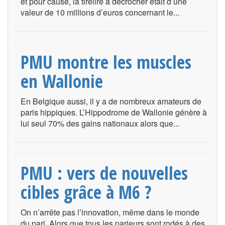
et pour cause, la tirelire à décrocher était d’une
valeur de 10 millions d’euros concernant le...
PMU montre les muscles
en Wallonie
En Belgique aussi, il y a de nombreux amateurs de
paris hippiques. L’Hippodrome de Wallonie génère à
lui seul 70% des gains nationaux alors que...
PMU : vers de nouvelles
cibles grâce à M6 ?
On n’arrête pas l’innovation, même dans le monde
du pari. Alors que tous les parieurs sont rodés à des