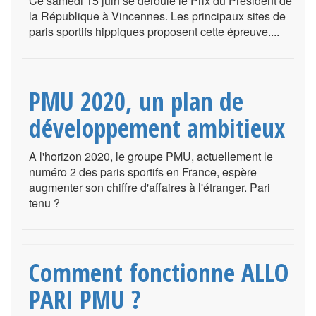
Ce samedi 15 juin se déroule le Prix du Président de
la République à Vincennes. Les principaux sites de
paris sportifs hippiques proposent cette épreuve....
PMU 2020, un plan de
développement ambitieux
A l'horizon 2020, le groupe PMU, actuellement le
numéro 2 des paris sportifs en France, espère
augmenter son chiffre d'affaires à l'étranger. Pari
tenu ?
Comment fonctionne ALLO
PARI PMU ?