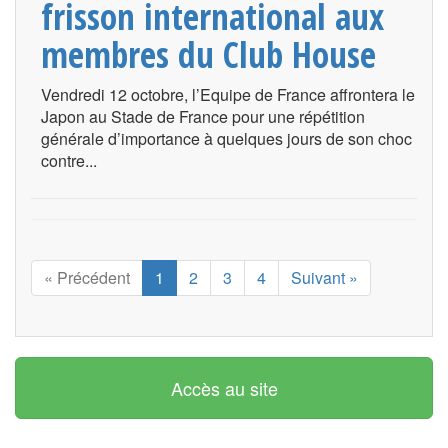
frisson international aux
membres du Club House
Vendredi 12 octobre, l’Equipe de France affrontera le
Japon au Stade de France pour une répétition
générale d’importance à quelques jours de son choc
contre...
« Précédent
1
2
3
4
Suivant »
Accès au site