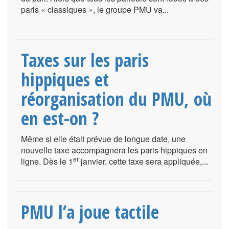
paris « classiques », le groupe PMU va...
Taxes sur les paris
hippiques et
réorganisation du PMU, où
en est-on ?
Même si elle était prévue de longue date, une
nouvelle taxe accompagnera les paris hippiques en
er
ligne. Dès le 1
janvier, cette taxe sera appliquée,...
PMU l’a joue tactile