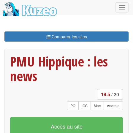
Comparer les sites
PMU Hippique : les
news
19.5
/ 20
PC
iOS
Mac
Android
Accès au site