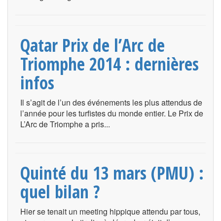
Qatar Prix de l’Arc de
Triomphe 2014 : dernières
infos
Il s’agit de l’un des événements les plus attendus de
l’année pour les turfistes du monde entier. Le Prix de
L’Arc de Triomphe a pris...
Quinté du 13 mars (PMU) :
quel bilan ?
Hier se tenait un meeting hippique attendu par tous,