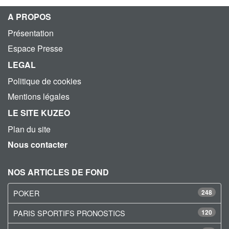
A PROPOS
Présentation
Espace Presse
LEGAL
Politique de cookies
Mentions légales
LE SITE KUZEO
Plan du site
Nous contacter
NOS ARTICLES DE FOND
POKER
248
PARIS SPORTIFS PRONOSTICS
120