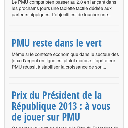
Le PMU compte bien passer au 2.0 en lançant dans
les prochains jours une tablette tactile dédiée aux
parieurs hippiques. L’objectif est de toucher une...
PMU reste dans le vert
Même si le contexte économique dans le secteur des
jeux d’argent en ligne est plutôt morose, l’opérateur
PMU réussit à stabiliser la croissance de son...
Prix du Président de la
République 2013 : à vous
de jouer sur PMU