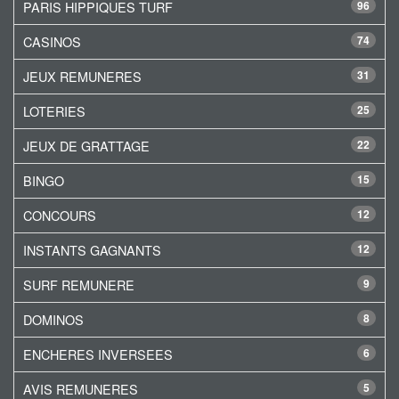
PARIS HIPPIQUES TURF
96
CASINOS
74
JEUX REMUNERES
31
LOTERIES
25
JEUX DE GRATTAGE
22
BINGO
15
CONCOURS
12
INSTANTS GAGNANTS
12
SURF REMUNERE
9
DOMINOS
8
ENCHERES INVERSEES
6
AVIS REMUNERES
5