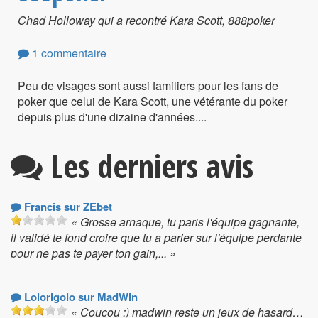
Chad Holloway qui a recontré Kara Scott, 888poker
1 commentaire
Peu de visages sont aussi familiers pour les fans de
poker que celui de Kara Scott, une vétérante du poker
depuis plus d'une dizaine d'années....
Les derniers avis
Francis sur ZEbet
« Grosse arnaque, tu paris l'équipe gagnante,
il validé te fond croire que tu a parier sur l'équipe perdante
pour ne pas te payer ton gain,... »
Lolorigolo sur MadWin
« Coucou :) madwin reste un jeux de hasard…