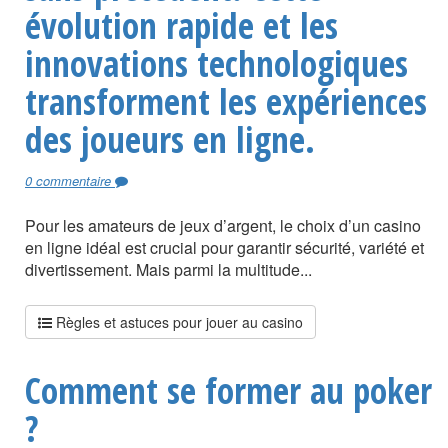
évolution rapide et les
innovations technologiques
transforment les expériences
des joueurs en ligne.
0 commentaire
Pour les amateurs de jeux d’argent, le choix d’un casino
en ligne idéal est crucial pour garantir sécurité, variété et
divertissement. Mais parmi la multitude...
Règles et astuces pour jouer au casino
Comment se former au poker
?