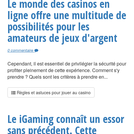
Le monde des casinos en
ligne offre une multitude de
possibilités pour les
amateurs de jeux d'argent
0 commentaire
Cependant, il est essentiel de privilégier la sécurité pour
profiter pleinement de cette expérience. Comment s'y
prendre ? Quels sont les critères à prendre en...
Règles et astuces pour jouer au casino
Le iGaming connaît un essor
sans précédent. Cette