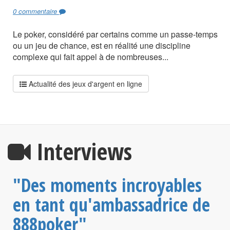
0 commentaire
Le poker, considéré par certains comme un passe-temps
ou un jeu de chance, est en réalité une discipline
complexe qui fait appel à de nombreuses...
Actualité des jeux d'argent en ligne
Interviews
"Des moments incroyables
en tant qu'ambassadrice de
888poker"