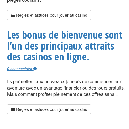
Règles et astuces pour jouer au casino
Les bonus de bienvenue sont
l’un des principaux attraits
des casinos en ligne.
0 commentaire
Ils permettent aux nouveaux joueurs de commencer leur
aventure avec un avantage financier ou des tours gratuits.
Mais comment profiter pleinement de ces offres sans...
Règles et astuces pour jouer au casino