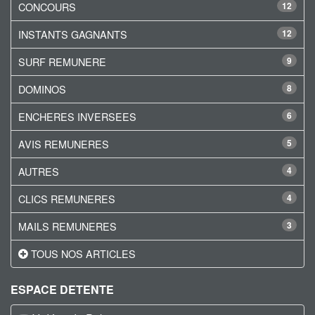
CONCOURS
12
INSTANTS GAGNANTS
12
SURF REMUNERE
9
DOMINOS
8
ENCHERES INVERSEES
6
AVIS REMUNERES
5
AUTRES
4
CLICS REMUNERES
4
MAILS REMUNERES
3
TOUS NOS ARTICLES
ESPACE DETENTE