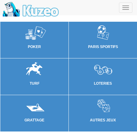
a
b
POKER
PARIS SPORTIFS
c
d
TURF
LOTERIES
e
f
GRATTAGE
AUTRES JEUX