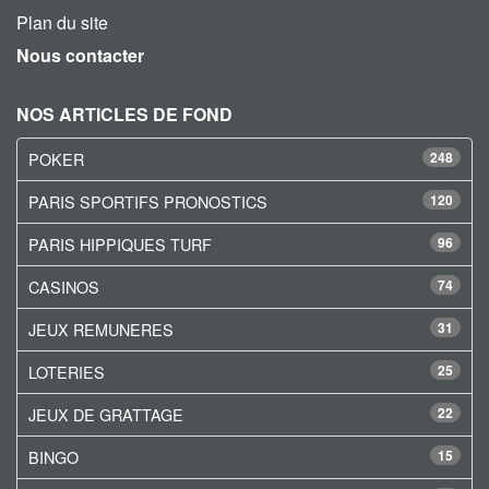
Plan du site
Nous contacter
NOS ARTICLES DE FOND
POKER
248
PARIS SPORTIFS PRONOSTICS
120
PARIS HIPPIQUES TURF
96
CASINOS
74
JEUX REMUNERES
31
LOTERIES
25
JEUX DE GRATTAGE
22
BINGO
15