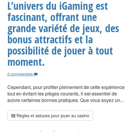
L’univers du iGaming est
fascinant, offrant une
grande variété de jeux, des
bonus attractifs et la
possibilité de jouer à tout
moment.
0 commentaire
Cependant, pour profiter pleinement de cette expérience
tout en évitant les pièges courants, il est essentiel de
suivre certaines bonnes pratiques. Que vous soyez un...
Règles et astuces pour jouer au casino