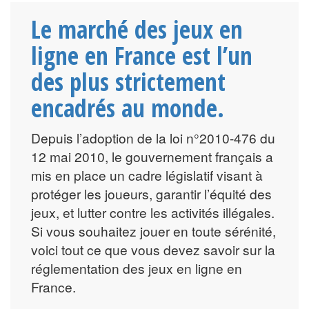
Le marché des jeux en
ligne en France est l’un
des plus strictement
encadrés au monde.
Depuis l’adoption de la loi n°2010-476 du
12 mai 2010, le gouvernement français a
mis en place un cadre législatif visant à
protéger les joueurs, garantir l’équité des
jeux, et lutter contre les activités illégales.
Si vous souhaitez jouer en toute sérénité,
voici tout ce que vous devez savoir sur la
réglementation des jeux en ligne en
France.