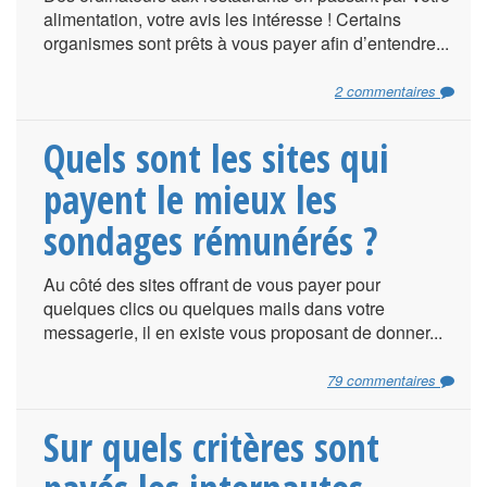
alimentation, votre avis les intéresse ! Certains
organismes sont prêts à vous payer afin d’entendre...
2 commentaires
Quels sont les sites qui
payent le mieux les
sondages rémunérés ?
Au côté des sites offrant de vous payer pour
quelques clics ou quelques mails dans votre
messagerie, il en existe vous proposant de donner...
79 commentaires
Sur quels critères sont