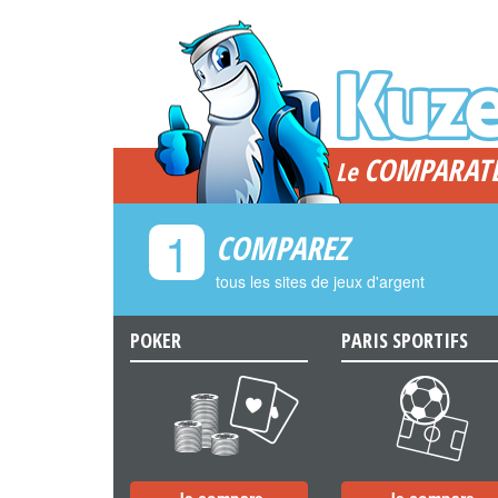
COMPARAT
Le
1
COMPAREZ
tous les sites de jeux d'argent
POKER
PARIS SPORTIFS
a
b