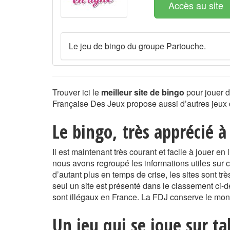
Accès au site
Le jeu de bingo du groupe Partouche.
Trouver ici le
meilleur site de bingo
pour jouer d
Française Des Jeux propose aussi d’autres jeux d
Le bingo, très apprécié 
Il est maintenant très courant et facile à jouer en
nous avons regroupé les informations utiles sur c
d’autant plus en temps de crise, les sites sont trè
seul un site est présenté dans le classement ci-
sont illégaux en France. La FDJ conserve le mon
Un jeu qui se joue sur t