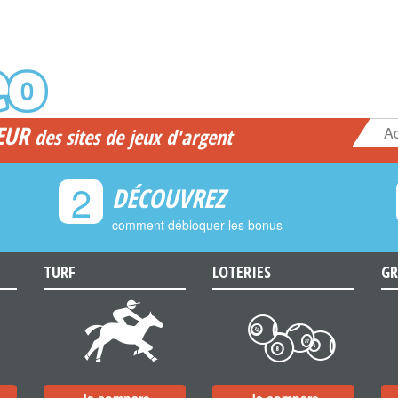
EUR
Ac
des sites de jeux d'argent
2
DÉCOUVREZ
comment débloquer les bonus
TURF
LOTERIES
GR
d
c