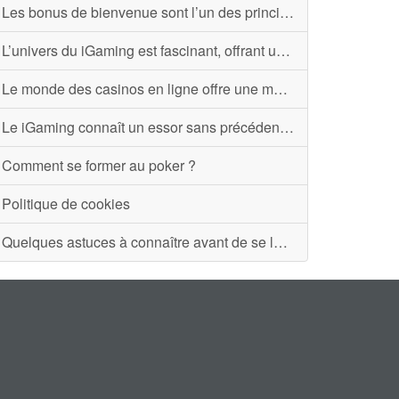
Les bonus de bienvenue sont l’un des principaux attraits des casinos en ligne.
L’univers du iGaming est fascinant, offrant une grande variété de jeux, des bonus attractifs et la possibilité de jouer à tout moment.
Le monde des casinos en ligne offre une multitude de possibilités pour les amateurs de jeux d'argent
Le iGaming connaît un essor sans précédent. Cette évolution rapide et les innovations technologiques transforment les expériences des joueurs en ligne.
Comment se former au poker ?
Politique de cookies
Quelques astuces à connaître avant de se lancer dans les paris sportifs en ligne