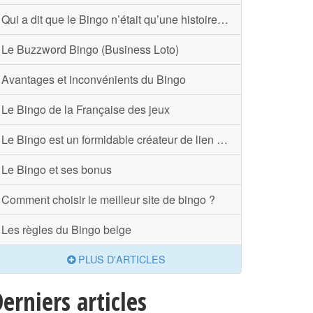
Qui a dit que le Bingo n’était qu’une histoire de hasard ?
Le Buzzword Bingo (Business Loto)
Avantages et inconvénients du Bingo
Le Bingo de la Française des jeux
Le Bingo est un formidable créateur de lien social
Le Bingo et ses bonus
Comment choisir le meilleur site de bingo ?
Les règles du Bingo belge
PLUS D'ARTICLES
erniers articles