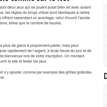
ont deux jeux qui se jouent aussi bien (et avec autant
que, les règles du bingo virtuel sont identiques à celles
s offrent cependant un avantage, celui d'ouvrir l'accès
tions, telles que le nombre de boules.
as plus de gains à proprement parler, mais peut
er rapidement de l’argent, à toute heure du jour et de
de bienvenue lors de votre inscription. Un montant
ir le site et tester les jeux.
r s’y ajouter, comme par exemple des grilles gratuites
re.