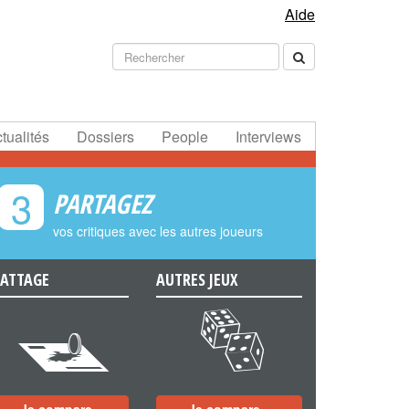
Aide
tualités
Dossiers
People
Interviews
3
PARTAGEZ
vos critiques avec les autres joueurs
ATTAGE
AUTRES JEUX
e
f