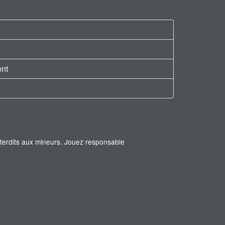
ent
interdits aux mineurs. Jouez responsable