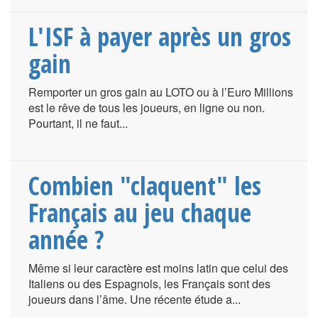
L'ISF à payer après un gros
gain
Remporter un gros gain au LOTO ou à l’Euro Millions
est le rêve de tous les joueurs, en ligne ou non.
Pourtant, il ne faut...
Combien "claquent" les
Français au jeu chaque
année ?
Même si leur caractère est moins latin que celui des
Italiens ou des Espagnols, les Français sont des
joueurs dans l’âme. Une récente étude a...