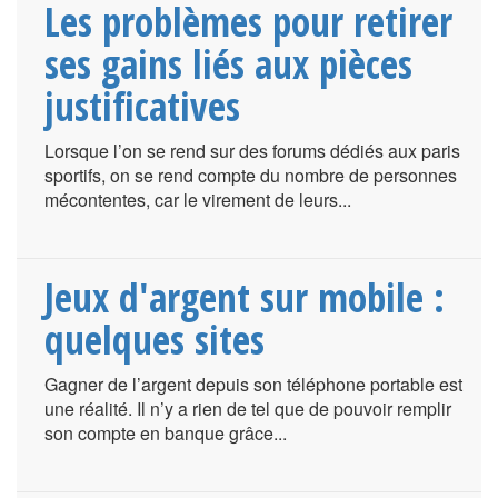
Les problèmes pour retirer
ses gains liés aux pièces
justificatives
Lorsque l’on se rend sur des forums dédiés aux paris
sportifs, on se rend compte du nombre de personnes
mécontentes, car le virement de leurs...
Jeux d'argent sur mobile :
quelques sites
Gagner de l’argent depuis son téléphone portable est
une réalité. Il n’y a rien de tel que de pouvoir remplir
son compte en banque grâce...