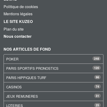
Politique de cookies
Mentions légales
LE SITE KUZEO
Plan du site
Nous contacter
NOS ARTICLES DE FOND
POKER
248
PARIS SPORTIFS PRONOSTICS
120
PARIS HIPPIQUES TURF
96
CASINOS
74
JEUX REMUNERES
31
LOTERIES
25