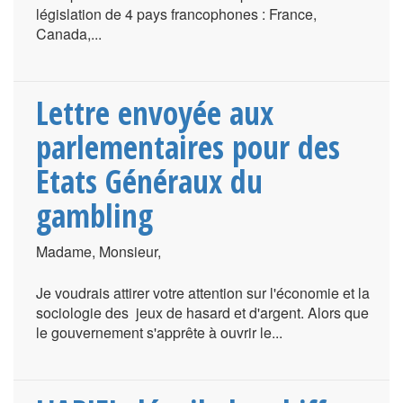
législation de 4 pays francophones : France,
Canada,...
Lettre envoyée aux
parlementaires pour des
Etats Généraux du
gambling
Madame, Monsieur,
Je voudrais attirer votre attention sur l'économie et la
sociologie des jeux de hasard et d'argent. Alors que
le gouvernement s'apprête à ouvrir le...