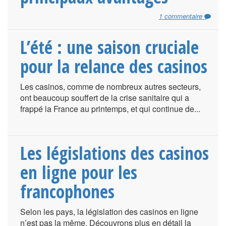
1 commentaire
L’été : une saison cruciale
pour la relance des casinos
Les casinos, comme de nombreux autres secteurs,
ont beaucoup souffert de la crise sanitaire qui a
frappé la France au printemps, et qui continue de...
Les législations des casinos
en ligne pour les
francophones
Selon les pays, la législation des casinos en ligne
n’est pas la même. Découvrons plus en détail la