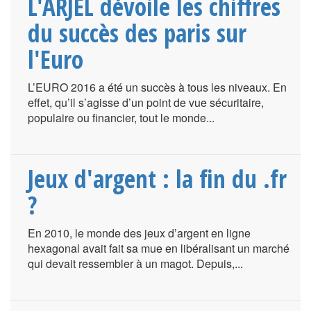
L'ARJEL dévoile les chiffres
du succès des paris sur
l'Euro
L’EURO 2016 a été un succès à tous les niveaux. En
effet, qu’il s’agisse d’un point de vue sécuritaire,
populaire ou financier, tout le monde...
Jeux d'argent : la fin du .fr
?
En 2010, le monde des jeux d’argent en ligne
hexagonal avait fait sa mue en libéralisant un marché
qui devait ressembler à un magot. Depuis,...