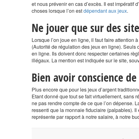
et nous prévenir en cas d’excès. Il est impératif d
choses lorsque l’on est
dépendant aux jeux
.
Ne jouer que sur des site
Lorsque l’on joue en ligne, il faut faire attention
(Autorité de régulation des jeux en ligne). Seuls 
en ligne. Ils doivent donc respecter certaines règ
illégaux. La mention est indiquée sur le site, sou
Bien avoir conscience de 
Plus encore que pour les jeux d’argent traditionne
Etant donné que tout se fait virtuellement, sans ré
ne pas rendre compte de ce que l’on dépense. 
ressenti que la monnaie fiduciaire (palpables). I
représente par rapport à notre salaire, à notre bu