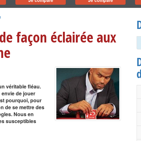
Je compare
Je compare
e
D
 de façon éclairée aux
ne
D
un véritable fléau.
 envie de jouer
est pourquoi, pour
on de se mettre des
ègles. Nous en
es susceptibles