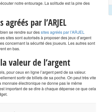
’écouter notre entourage. La solitude est la pire des
s agréés par l’ARJEL
 à bien se rendre sur des
sites agréés par l’ARJEL
ces sites sont autorisés à proposer des jeux d’argent
les concernant la sécurité des joueurs. Les autres sont
vent en bas.
la valeur de l’argent
ls, pour ceux en ligne l’argent perd de sa valeur.
ellement sortir de billets de sa poche. On peut très vite
La monnaie électronique ne donne pas le même
l est important de se dire à chaque dépense ce que cela
dget.