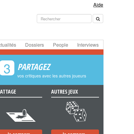
Aide
tualités
Dossiers
People
Interviews
3
PARTAGEZ
vos critiques avec les autres joueurs
ATTAGE
AUTRES JEUX
e
f