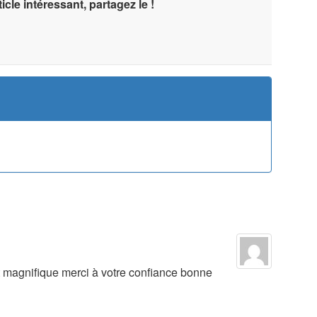
icle intéressant, partagez le !
nt magnifique merci à votre confiance bonne