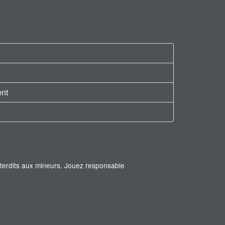
ent
interdits aux mineurs. Jouez responsable