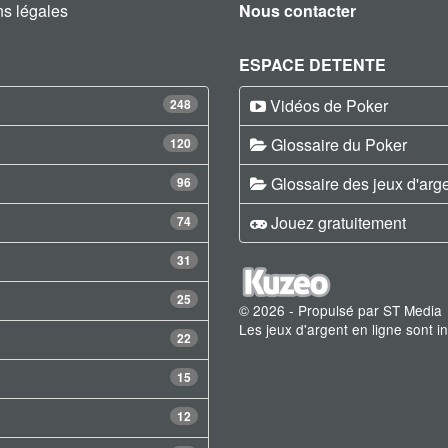
s légales
Nous contacter
ESPACE DETENTE
Vidéos de Poker
248
Glossaire du Poker
120
Glossaire des jeux d'arg
96
Jouez gratuitement
74
31
25
© 2026 - Propulsé par ST Media
Les jeux d'argent en ligne sont 
22
15
12