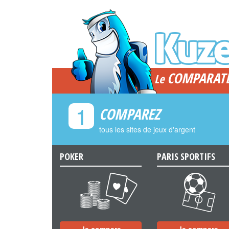
COMPARAT
Le
1
COMPAREZ
tous les sites de jeux d'argent
POKER
PARIS SPORTIFS
a
b