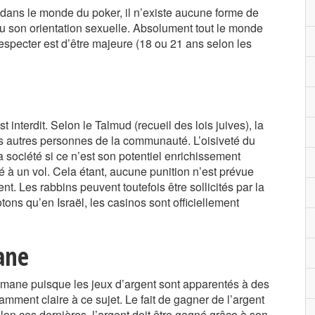
e dans le monde du poker, il n’existe aucune forme de
 ou son orientation sexuelle. Absolument tout le monde
 respecter est d’être majeure (18 ou 21 ans selon les
t interdit. Selon le Talmud (recueil des lois juives), la
es autres personnes de la communauté. L’oisiveté du
la société si ce n’est son potentiel enrichissement
é à un vol. Cela étant, aucune punition n’est prévue
nt. Les rabbins peuvent toutefois être sollicités par la
otons qu’en Israël, les casinos sont officiellement
ane
lmane puisque les jeux d’argent sont apparentés à des
mment claire à ce sujet. Le fait de gagner de l’argent
lon ces dernières, l’argent doit être gagné grâce à son