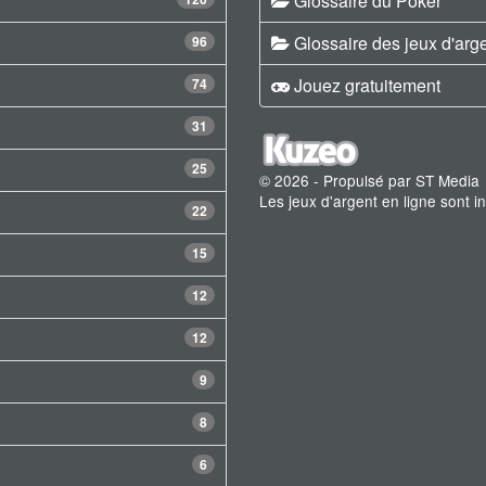
Glossaire du Poker
Glossaire des jeux d'arg
96
Jouez gratuitement
74
31
25
© 2026 - Propulsé par ST Media
Les jeux d'argent en ligne sont 
22
15
12
12
9
8
6