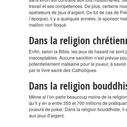
travail et ses compétences. De plus, certains m
opérateurs de jeux d’argent. Ce fut de cas de Fré
l’époque), il y a quelques années, le sponsor maillo
maillon non floqué.
Dans la religion chrétien
Enfin, selon la Bible, les jeux de hasard ne sont
inacceptables. Aucune sanction n’est prévue pour 
potentiellement malsaine pour le joueur, à savoir 
par le livre sacré des Catholiques.
Dans la religion bouddhi
Même si l’on parle beaucoup moins de la religio
qu’il y en a entre 350 et 700 millions de pratiqua
joueurs de poker. Dans la religion bouddhiste, il e
aux jeux d’argent.