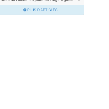
PLUS D'ARTICLES