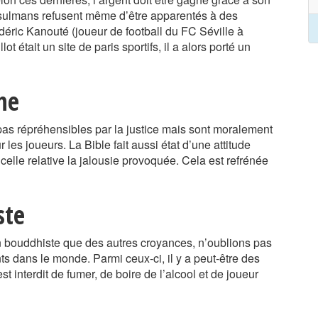
usulmans refusent même d’être apparentés à des
déric Kanouté (joueur de football du FC Séville à
t était un site de paris sportifs, il a alors porté un
ne
 pas répréhensibles par la justice mais sont moralement
les joueurs. La Bible fait aussi état d’une attitude
celle relative la jalousie provoquée. Cela est refrénée
ste
n bouddhiste que des autres croyances, n’oublions pas
nts dans le monde. Parmi ceux-ci, il y a peut-être des
st interdit de fumer, de boire de l’alcool et de joueur