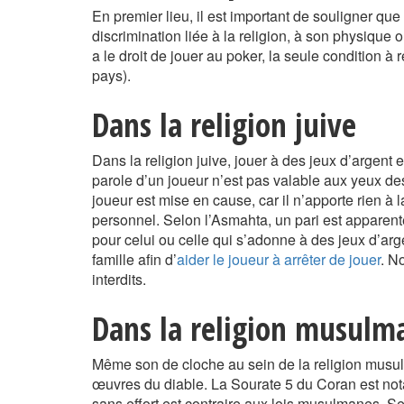
En premier lieu, il est important de souligner qu
discrimination liée à la religion, à son physique
a le droit de jouer au poker, la seule condition à
pays).
Dans la religion juive
Dans la religion juive, jouer à des jeux d’argent es
parole d’un joueur n’est pas valable aux yeux d
joueur est mise en cause, car il n’apporte rien à 
personnel. Selon l’Asmahta, un pari est apparent
pour celui ou celle qui s’adonne à des jeux d’arge
famille afin d’
aider le joueur à arrêter de jouer
. N
interdits.
Dans la religion musulm
Même son de cloche au sein de la religion musu
œuvres du diable. La Sourate 5 du Coran est nota
sans effort est contraire aux lois musulmanes. Se