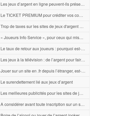
Les jeux d’argent en ligne peuvent-ils présenter une arnaque ?
Le TICKET PREMIUM pour créditer vos comptes de jeux en ligne
Trop de taxes sur les sites de jeux d'argent en France ?
« Joueurs Info Service », pour ceux qui misent de l’argent en ligne
Le taux de retour aux joueurs : pourquoi est-il sujet à polémique ?
Les jeux à la télévision : de l’argent pour faire marcher l’audience
Jouer sur un site en .fr depuis l’étranger, est-ce possible ?
Le surendettement lié aux jeux d’argent
Les meilleures publicités pour les sites de jeux d'argent en ligne
A considérer avant toute inscription sur un site de jeux d’argent
Boire de l’alcool ou jouer de l’argent (poker, casinos...) : mieux vaut choisir