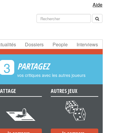
Aide
tualités
Dossiers
People
Interviews
3
PARTAGEZ
vos critiques avec les autres joueurs
ATTAGE
AUTRES JEUX
e
f