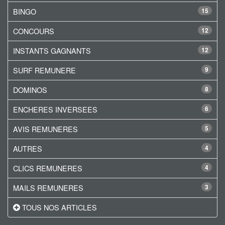
BINGO
15
CONCOURS
12
INSTANTS GAGNANTS
12
SURF REMUNERE
9
DOMINOS
8
ENCHERES INVERSEES
6
AVIS REMUNERES
5
AUTRES
4
CLICS REMUNERES
4
MAILS REMUNERES
3
TOUS NOS ARTICLES