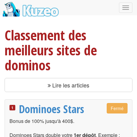
Classement des
meilleurs sites de
dominos
Lire les articles
Dominoes Stars
1
Fermé
Bonus de 100% jusqu'à 400$.
Dominoes Stars double votre
1er dépôt
. Exemple :