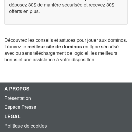
déposez 30$ de manière sécurisée et recevez 30$
offerts en plus.
Découvrez les conseils et astuces pour jouer aux dominos.
Trouvez le
meilleur site de dominos
en ligne sécurisé
avec ou sans téléchargement de logiciel, les meilleurs
bonus et une assistance à votre disposition.
A PROPOS
Présentation
Espace Presse
LEGAL
Politique de cookies