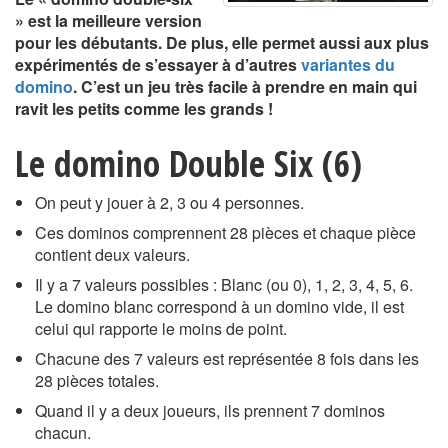
» est la meilleure version
pour les débutants. De plus, elle permet aussi aux plus
expérimentés de s’essayer à d’autres
variantes du
domino
. C’est un jeu très facile à prendre en main qui
ravit les petits comme les grands !
Le domino Double Six (6)
On peut y jouer à 2, 3 ou 4 personnes.
Ces dominos comprennent 28 pièces et chaque pièce
contient deux valeurs.
Il y a 7 valeurs possibles : Blanc (ou 0), 1, 2, 3, 4, 5, 6.
Le domino blanc correspond à un domino vide, il est
celui qui rapporte le moins de point.
Chacune des 7 valeurs est représentée 8 fois dans les
28 pièces totales.
Quand il y a deux joueurs, ils prennent 7 dominos
chacun.