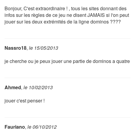
Bonjour, C'est extraordinaire ! , tous les sites donnant des
infos sur les règles de ce jeu ne disent JAMAIS si l'on peut
jouer sur les deux extrémités de la ligne dominos ????
Nassro18
,
le 15/05/2013
je cherche ou je peux jouer une partie de dominos a quatre
Ahmed
,
le 10/02/2013
jouer c'est penser !
Fauriano
,
le 06/10/2012