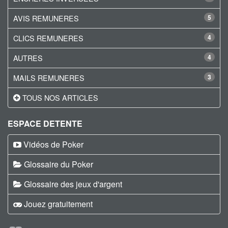
AVIS REMUNERES
5
CLICS REMUNERES
4
AUTRES
4
MAILS REMUNERES
3
TOUS NOS ARTICLES
ESPACE DETENTE
Vidéos de Poker
Glossaire du Poker
Glossaire des jeux d'argent
Jouez gratuitement