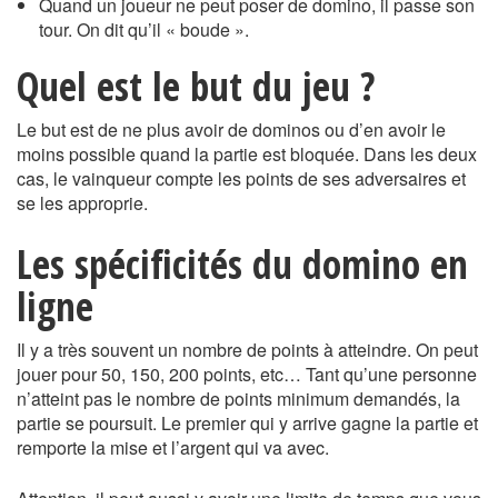
Quand un joueur ne peut poser de domino, il passe son
tour. On dit qu’il « boude ».
Quel est le but du jeu ?
Le but est de ne plus avoir de dominos ou d’en avoir le
moins possible quand la partie est bloquée. Dans les deux
cas, le vainqueur compte les points de ses adversaires et
se les approprie.
Les spécificités du domino en
ligne
Il y a très souvent un nombre de points à atteindre. On peut
jouer pour 50, 150, 200 points, etc… Tant qu’une personne
n’atteint pas le nombre de points minimum demandés, la
partie se poursuit. Le premier qui y arrive gagne la partie et
remporte la mise et l’argent qui va avec.