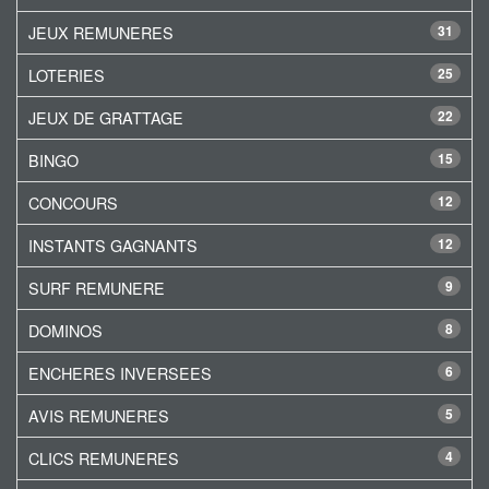
JEUX REMUNERES
31
LOTERIES
25
JEUX DE GRATTAGE
22
BINGO
15
CONCOURS
12
INSTANTS GAGNANTS
12
SURF REMUNERE
9
DOMINOS
8
ENCHERES INVERSEES
6
AVIS REMUNERES
5
CLICS REMUNERES
4