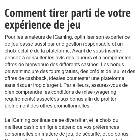
Comment tirer parti de votre
expérience de jeu
Pour les amateurs de iGaming, optimiser son expérience
de jeu passe aussi par une gestion responsable et un
choix éclairé de la plateforme. Avant de vous inscrire,
pensez à consulter les avis des joueurs et à comparer les
offres de bienvenue des différents casinos. Les bonus
peuvent inclure des tours gratuits, des crédits de jeu, et des
offres de cashback, idéales pour tester une plateforme
sans risquer trop d’argent. Par ailleurs, assurez-vous de
bien comprendre les conditions de mise (wagering
requirements) associées aux bonus afin de profiter
pleinement des offres promotionnelles.
Le iGaming continue de se diversifier, et le choix du
meilleur casino en ligne dépend de vos préférences
personnelles en matière de jeu, de sécurité, et de bonus.