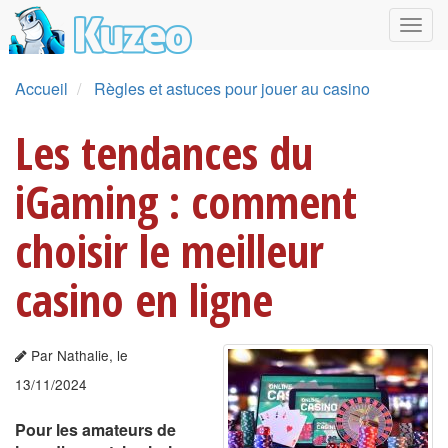
Accueil
Règles et astuces pour jouer au casino
Les tendances du
iGaming : comment
choisir le meilleur
casino en ligne
Par Nathalie, le
13/11/2024
Pour les amateurs de