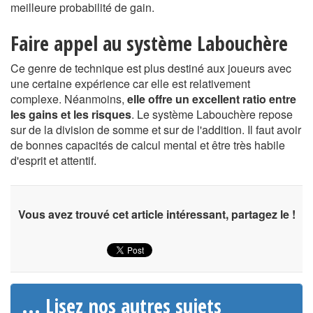
meilleure probabilité de gain.
Faire appel au système Labouchère
Ce genre de technique est plus destiné aux joueurs avec
une certaine expérience car elle est relativement
complexe. Néanmoins,
elle offre un excellent ratio entre
les gains
et les risques
. Le système Labouchère repose
sur de la division de somme et sur de l'addition. Il faut avoir
de bonnes capacités de calcul mental et être très habile
d'esprit et attentif.
Vous avez trouvé cet article intéressant, partagez le !
... Lisez nos autres sujets