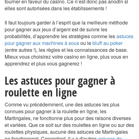
tourner en faveur du casino. Ce n’est donc pas anodin si
elles sont autorisées dans les établissements !
Il faut toujours garder à l’esprit que la meilleure méthode
pour gagner aux jeux d’argent est de suivre les
probabilités, d’apprendre les stratégies comme les
astuces
pour gagner aux machines à sous
ou le
bluff au poker
(entre autres !), les règles et les connaissances de base.
Mieux vous choisirez votre casino en ligne, plus vous en
apprendrez et plus vous gagnerez !
Les astuces pour gagner à
roulette en ligne
Comme vu précédemment, une des astuces les plus
connues pour gagner à la roulette en ligne, les
Martingales, ne fonctionne plus pour des raisons diverses
et variées. Que ce soit sur des roulettes en ligne ou sur des
roulettes physiques, aucune des astuces de Martingales
ne fonctionnent. Cependant, il y a d'autres
astuces de