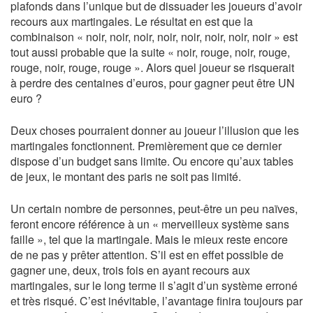
plafonds dans l’unique but de dissuader les joueurs d’avoir
recours aux martingales. Le résultat en est que la
combinaison « noir, noir, noir, noir, noir, noir, noir, noir » est
tout aussi probable que la suite « noir, rouge, noir, rouge,
rouge, noir, rouge, rouge ». Alors quel joueur se risquerait
à perdre des centaines d’euros, pour gagner peut être UN
euro ?
Deux choses pourraient donner au joueur l’illusion que les
martingales fonctionnent. Premièrement que ce dernier
dispose d’un budget sans limite. Ou encore qu’aux tables
de jeux, le montant des paris ne soit pas limité.
Un certain nombre de personnes, peut-être un peu naïves,
feront encore référence à un « merveilleux système sans
faille », tel que la martingale. Mais le mieux reste encore
de ne pas y prêter attention. S’il est en effet possible de
gagner une, deux, trois fois en ayant recours aux
martingales, sur le long terme il s’agit d’un système erroné
et très risqué. C’est inévitable, l’avantage finira toujours par