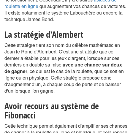
roulette en ligne
qui augmentent vos chances de victoires.
Il existe notamment le système Labouchère ou encore la
technique James Bond.
La stratégie d'Alembert
Cette stratégie tient son nom du célèbre mathématicien
Jean le Rond d'Alembert. C'est une stratégie que ce
dernier a établie pour les jeux d'argent, lorsque sur ces
derniers on double sa mise
avec une chance sur deux
de gagner
, ce qui est le cas de la roulette, que ce soit en
ligne ou en physique. Cette stratégie propose donc
d'augmenter d'un, à chaque coup de perte et de baisser
d'un lorsque l'on gagne.
Avoir recours au système de
Fibonacci
Cette technique permet également d'amplifier ses chances
de gagner à la roulette en ligne et physique, et cela repose