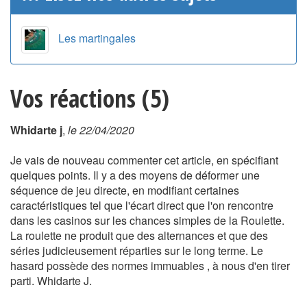
Les martingales
Vos réactions (5)
Whidarte j
,
le 22/04/2020
Je vais de nouveau commenter cet article, en spécifiant
quelques points. Il y a des moyens de déformer une
séquence de jeu directe, en modifiant certaines
caractéristiques tel que l'écart direct que l'on rencontre
dans les casinos sur les chances simples de la Roulette.
La roulette ne produit que des alternances et que des
séries judicieusement réparties sur le long terme. Le
hasard possède des normes immuables , à nous d'en tirer
parti. Whidarte J.