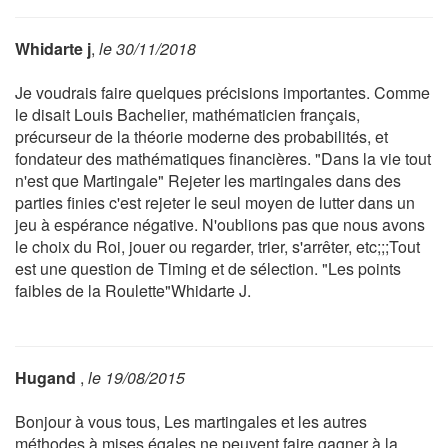
Whidarte j
,
le 30/11/2018
Je voudrais faire quelques précisions importantes. Comme
le disait Louis Bachelier, mathématicien français,
précurseur de la théorie moderne des probabilités, et
fondateur des mathématiques financières. "Dans la vie tout
n'est que Martingale" Rejeter les martingales dans des
parties finies c'est rejeter le seul moyen de lutter dans un
jeu à espérance négative. N'oublions pas que nous avons
le choix du Roi, jouer ou regarder, trier, s'arrêter, etc;;;Tout
est une question de Timing et de sélection. "Les points
faibles de la Roulette"Whidarte J.
Hugand
,
le 19/08/2015
Bonjour à vous tous, Les martingales et les autres
méthodes à mises égales ne peuvent faire gagner à la