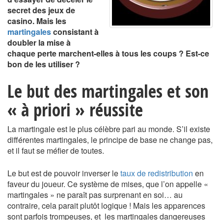
secret des jeux de
casino. Mais les
martingales
consistant à
doubler la mise à
chaque perte marchent-elles à tous les coups ? Est-ce
bon de les utiliser ?
Le but des martingales et son
« à priori » réussite
La martingale est le plus célèbre pari au monde. S’il existe
différentes martingales, le principe de base ne change pas,
et il faut se méfier de toutes.
Le but est de pouvoir inverser le
taux de redistribution
en
faveur du joueur. Ce système de mises, que l’on appelle «
martingales » ne paraît pas surprenant en soi… au
contraire, cela parait plutôt logique ! Mais les apparences
sont parfois trompeuses, et les martingales dangereuses