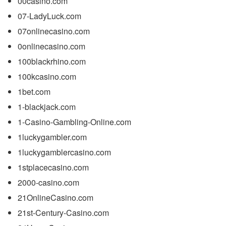
00casino.com
07-LadyLuck.com
07onlinecasino.com
0onlinecasino.com
100blackrhino.com
100kcasino.com
1bet.com
1-blackjack.com
1-Casino-Gambling-Online.com
1luckygambler.com
1luckygamblercasino.com
1stplacecasino.com
2000-casino.com
21OnlineCasino.com
21st-Century-Casino.com