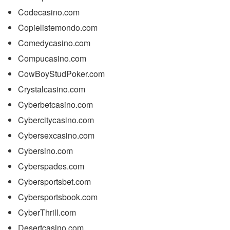
Codecasino.com
Copielistemondo.com
Comedycasino.com
Compucasino.com
CowBoyStudPoker.com
Crystalcasino.com
Cyberbetcasino.com
Cybercitycasino.com
Cybersexcasino.com
Cybersino.com
Cyberspades.com
Cybersportsbet.com
Cybersportsbook.com
CyberThrill.com
Desertcasino.com