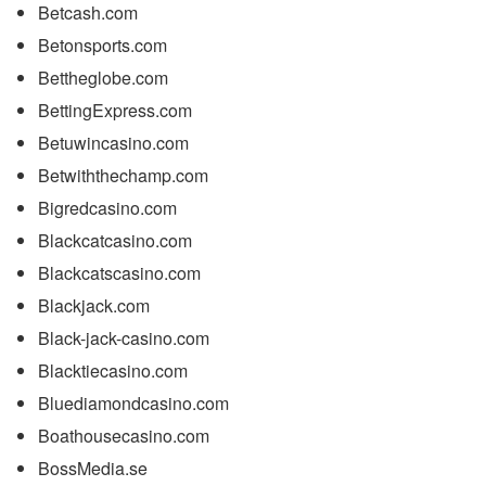
Betcash.com
Betonsports.com
Bettheglobe.com
BettingExpress.com
Betuwincasino.com
Betwiththechamp.com
Bigredcasino.com
Blackcatcasino.com
Blackcatscasino.com
Blackjack.com
Black-jack-casino.com
Blacktiecasino.com
Bluediamondcasino.com
Boathousecasino.com
BossMedia.se