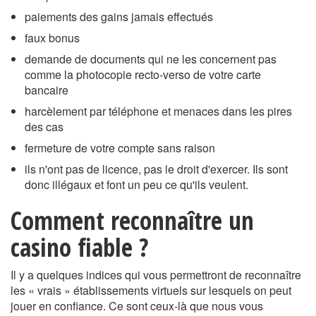
paiements des gains jamais effectués
faux bonus
demande de documents qui ne les concernent pas
comme la photocopie recto-verso de votre carte
bancaire
harcèlement par téléphone et menaces dans les pires
des cas
fermeture de votre compte sans raison
ils n'ont pas de licence, pas le droit d'exercer. Ils sont
donc illégaux et font un peu ce qu'ils veulent.
Comment reconnaître un
casino fiable ?
Il y a quelques indices qui vous permettront de reconnaître
les « vrais » établissements virtuels sur lesquels on peut
jouer en confiance. Ce sont ceux-là que nous vous