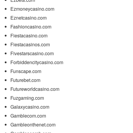
Ezmoneycasino.com
Eznetcasino.com
Fashioncasino.com
Fiestacasino.com
Fiestacasinos.com
Fivestarscasino.com
Forbiddencitycasino.com
Funscape.com
Futurebet.com
Futureworldcasino.com
Fuzgaming.com
Galaxycasino.com
Gamblecom.com
Gambleonthenet.com