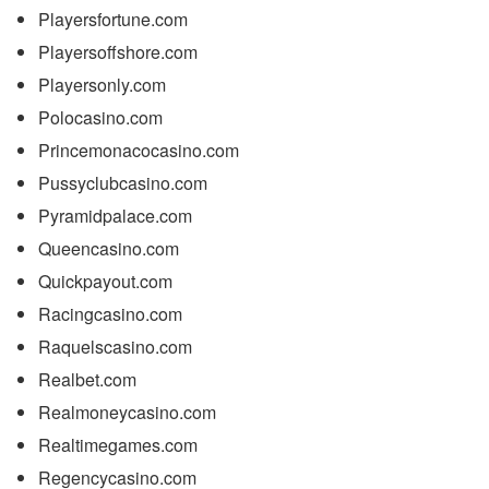
Playersfortune.com
Playersoffshore.com
Playersonly.com
Polocasino.com
Princemonacocasino.com
Pussyclubcasino.com
Pyramidpalace.com
Queencasino.com
Quickpayout.com
Racingcasino.com
Raquelscasino.com
Realbet.com
Realmoneycasino.com
Realtimegames.com
Regencycasino.com