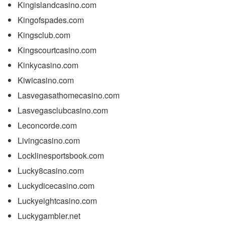
Kingislandcasino.com
Kingofspades.com
Kingsclub.com
Kingscourtcasino.com
Kinkycasino.com
Kiwicasino.com
Lasvegasathomecasino.com
Lasvegasclubcasino.com
Leconcorde.com
Livingcasino.com
Locklinesportsbook.com
Lucky8casino.com
Luckydicecasino.com
Luckyeightcasino.com
Luckygambler.net