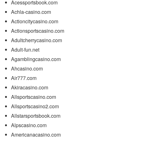
Acessportsbook.com
Achla-casino.com
Actioncitycasino.com
Actionsportscasino.com
Adultcherrycasino.com
Adult-fun.net
Agamblingcasino.com
Ahcasino.com
Air777.com
Akiracasino.com
Allsportscasino.com
Allsportscasino2.com
Allstarsportsbook.com
Alpscasino.com
Americanacasino.com