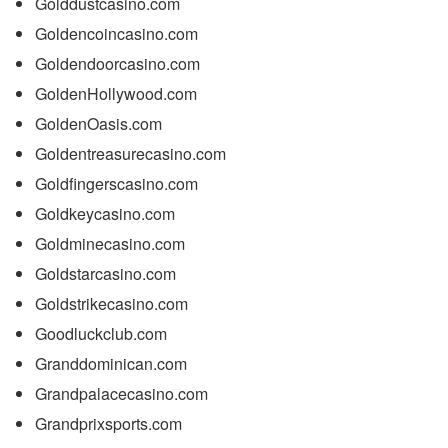
Golddustcasino.com
Goldencoincasino.com
Goldendoorcasino.com
GoldenHollywood.com
GoldenOasis.com
Goldentreasurecasino.com
Goldfingerscasino.com
Goldkeycasino.com
Goldminecasino.com
Goldstarcasino.com
Goldstrikecasino.com
Goodluckclub.com
Granddominican.com
Grandpalacecasino.com
Grandprixsports.com