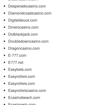
Desperadocasino.com
Diamondcoastcasino.com
Digitaldeuce.com
Dinerocasino.com
Dotblackjack.com
Doubledowncasino.com
Dragoncasino.com
E-777.com
E777.net
Easybets.com
Easyrollers.com
Easyrollers.com
Easyrollerscasino.com
Ecasinobeach.com
Ecasinowin.com