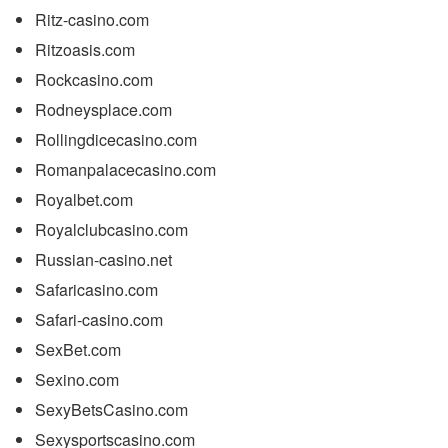
Ritz-casino.com
Ritzoasis.com
Rockcasino.com
Rodneysplace.com
Rollingdicecasino.com
Romanpalacecasino.com
Royalbet.com
Royalclubcasino.com
Russian-casino.net
Safaricasino.com
Safari-casino.com
SexBet.com
Sexino.com
SexyBetsCasino.com
Sexysportscasino.com