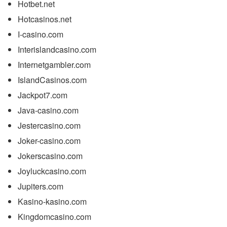
Hotbet.net
Hotcasinos.net
I-casino.com
Interislandcasino.com
Internetgambler.com
IslandCasinos.com
Jackpot7.com
Java-casino.com
Jestercasino.com
Joker-casino.com
Jokerscasino.com
Joyluckcasino.com
Jupiters.com
Kasino-kasino.com
Kingdomcasino.com