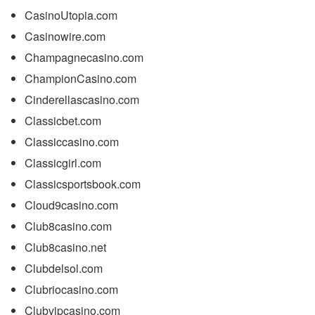
CasinoUtopia.com
Casinowire.com
Champagnecasino.com
ChampionCasino.com
Cinderellascasino.com
Classicbet.com
Classiccasino.com
Classicgirl.com
Classicsportsbook.com
Cloud9casino.com
Club8casino.com
Club8casino.net
Clubdelsol.com
Clubriocasino.com
Clubvipcasino.com