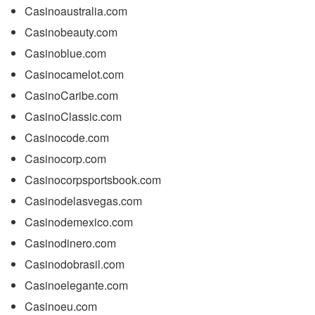
Casinoaustralia.com
Casinobeauty.com
Casinoblue.com
Casinocamelot.com
CasinoCaribe.com
CasinoClassic.com
Casinocode.com
Casinocorp.com
Casinocorpsportsbook.com
Casinodelasvegas.com
Casinodemexico.com
Casinodinero.com
Casinodobrasil.com
Casinoelegante.com
Casinoeu.com