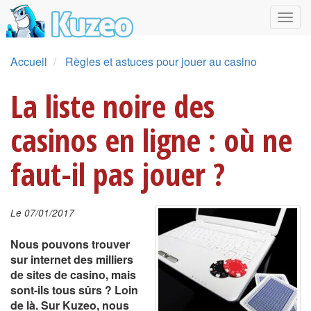
Accueil
Règles et astuces pour jouer au casino
La liste noire des
casinos en ligne : où ne
faut-il pas jouer ?
Le 07/01/2017
Nous pouvons trouver
sur internet des milliers
de sites de casino, mais
sont-ils tous sûrs ? Loin
de là. Sur Kuzeo, nous