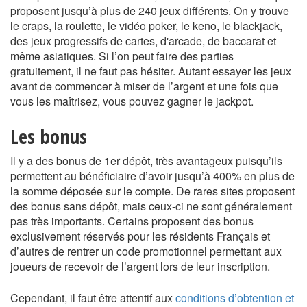
proposent jusqu’à plus de 240 jeux différents. On y trouve
le craps, la roulette, le vidéo poker, le keno, le blackjack,
des jeux progressifs de cartes, d'arcade, de baccarat et
même asiatiques. Si l’on peut faire des parties
gratuitement, il ne faut pas hésiter. Autant essayer les jeux
avant de commencer à miser de l’argent et une fois que
vous les maîtrisez, vous pouvez gagner le jackpot.
Les bonus
Il y a des bonus de 1er dépôt, très avantageux puisqu’ils
permettent au bénéficiaire d’avoir jusqu’à 400% en plus de
la somme déposée sur le compte. De rares sites proposent
des bonus sans dépôt, mais ceux-ci ne sont généralement
pas très importants. Certains proposent des bonus
exclusivement réservés pour les résidents Français et
d’autres de rentrer un code promotionnel permettant aux
joueurs de recevoir de l’argent lors de leur inscription.
Cependant, il faut être attentif aux
conditions d’obtention et