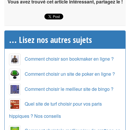
Vous avez trouvé cet article intéressant, partagez le !
... Lisez nos autres sujets
Comment choisir son bookmaker en ligne ?
Comment choisir un site de poker en ligne ?
Comment choisir le meilleur site de bingo ?
Quel site de turf choisir pour vos paris
hippiques ? Nos conseils