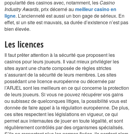
popularité des casinos avec, notamment, les
Casino
Industry Awards
, prix décerné au
meilleur casino en
ligne
. L’ancienneté est aussi un bon gage de sérieux. En
effet, si un site est mauvais, sa durée d’existence n’est pas
bien élevée.
Les licences
Il faut prêter attention à la sécurité que proposent les
casinos pour leurs joueurs. Il vaut mieux privilégier les
sites ayant une charte composée de règles strictes
s’assurant de la sécurité de leurs membres. Les sites
possédant une licence européenne ou décernée par
l’ARJEL sont les meilleurs en ce qui concerne la protection
de leurs joueurs. Si vous ne pouvez récupérer vos gains
ou subissez de quelconques litiges, la possibilité vous est
donnée de faire appel à la régulation européenne. De plus,
ces sites respectent les législations en vigueur, ce qui
permet aux internautes de jouer en toute légalité, et sont
régulièrement contrôlés par des organismes spécialisés.
S’ils ne respectent plus les normes fixées, ils perdent alors