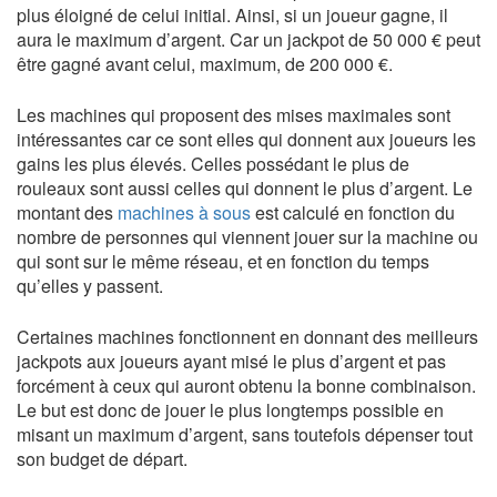
plus éloigné de celui initial. Ainsi, si un joueur gagne, il
aura le maximum d’argent. Car un jackpot de 50 000 € peut
être gagné avant celui, maximum, de 200 000 €.
Les machines qui proposent des mises maximales sont
intéressantes car ce sont elles qui donnent aux joueurs les
gains les plus élevés. Celles possédant le plus de
rouleaux sont aussi celles qui donnent le plus d’argent. Le
montant des
machines à sous
est calculé en fonction du
nombre de personnes qui viennent jouer sur la machine ou
qui sont sur le même réseau, et en fonction du temps
qu’elles y passent.
Certaines machines fonctionnent en donnant des meilleurs
jackpots aux joueurs ayant misé le plus d’argent et pas
forcément à ceux qui auront obtenu la bonne combinaison.
Le but est donc de jouer le plus longtemps possible en
misant un maximum d’argent, sans toutefois dépenser tout
son budget de départ.