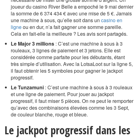
joueur du casino River Belle a empoché le 9 mai dernier
la somme de 6 374 434 € avec une mise de 5 €. Jamais
une machine à sous, qu’elle soit dans un
casino en
ligne
ou en dur, n’a fait gagner une somme pareille.
Cela en fait-elle la meilleure ? Les avis sont partagés.
Le Major 3 millions
: C’est une machine à sous à 3
rouleaux, 3 lignes de paiement et 3 jetons. Elle est
considérée comme parfaite pour les débutants, étant
très simple d’utilisation. Avec la LotsaLoot sur la ligne 5,
il faut obtenir les 5 symboles pour gagner le jackpot
progressif.
Le Tunzamuni
: C’est une machine à sous à 3 rouleaux
et une ligne de paiement. Pour jouer au jackpot
progressif, il faut miser 5 pièces. On ne peut le remporter
qu’avec des combinaisons élevées comme les 3 Sept,
de couleur blanche, rouge et bleue.
Le jackpot progressif dans les