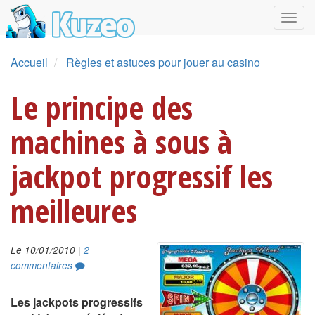
Accueil
Règles et astuces pour jouer au casino
Le principe des
machines à sous à
jackpot progressif les
meilleures
|
Le 10/01/2010
2
commentaires
Les jackpots progressifs