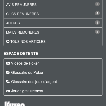
AVIS REMUNERES
5
CLICS REMUNERES
4
AUTRES
4
MAILS REMUNERES
3
TOUS NOS ARTICLES
ESPACE DETENTE
Vidéos de Poker
Glossaire du Poker
Glossaire des jeux d'argent
Jouez gratuitement