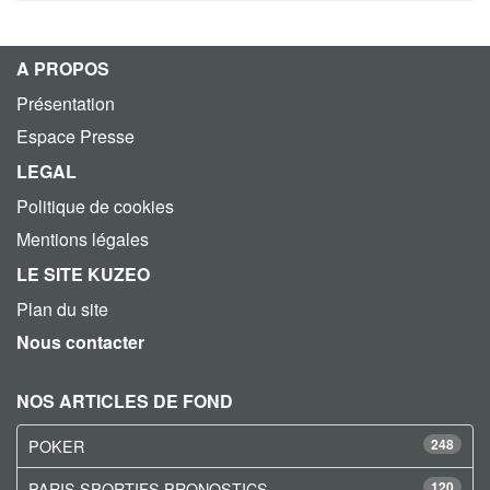
A PROPOS
Présentation
Espace Presse
LEGAL
Politique de cookies
Mentions légales
LE SITE KUZEO
Plan du site
Nous contacter
NOS ARTICLES DE FOND
POKER
248
PARIS SPORTIFS PRONOSTICS
120