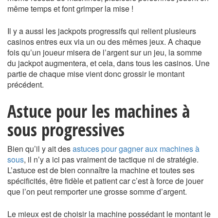
même temps et font grimper la mise !
Il y a aussi les jackpots progressifs qui relient plusieurs
casinos entres eux via un ou des mêmes jeux. A chaque
fois qu’un joueur misera de l’argent sur un jeu, la somme
du jackpot augmentera, et cela, dans tous les casinos. Une
partie de chaque mise vient donc grossir le montant
précédent.
Astuce pour les machines à
sous progressives
Bien qu’il y ait des
astuces pour gagner aux machines à
sous
, il n’y a ici pas vraiment de tactique ni de stratégie.
L’astuce est de bien connaître la machine et toutes ses
spécificités, être fidèle et patient car c’est à force de jouer
que l’on peut remporter une grosse somme d’argent.
Le mieux est de choisir la machine possédant le montant le