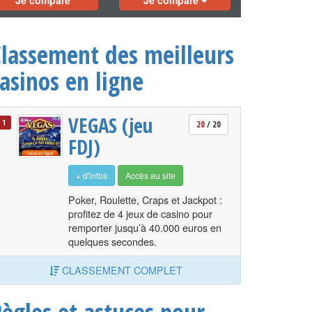
Je compare
Je compare
Classement des meilleurs
asinos en ligne
VEGAS (jeu
1
20
/ 20
FDJ)
+ d'infos
Accès au site
Poker, Roulette, Craps et Jackpot :
profitez de 4 jeux de casino pour
remporter jusqu’à 40.000 euros en
quelques secondes.
CLASSEMENT COMPLET
ègles et astuces pour