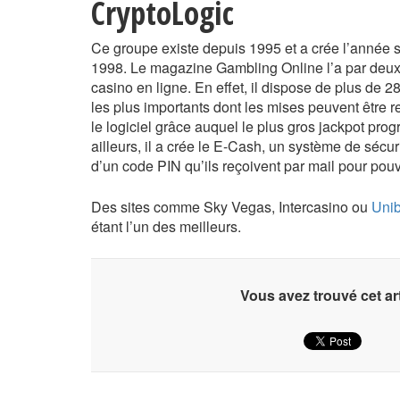
CryptoLogic
Ce groupe existe depuis 1995 et a crée l’année s
1998. Le magazine Gambling Online l’a par deux 
casino en ligne. En effet, il dispose de plus de 2
les plus importants dont les mises peuvent être r
le logiciel grâce auquel le plus gros jackpot progr
ailleurs, il a crée le E-Cash, un système de sécur
d’un code PIN qu’ils reçoivent par mail pour pouvo
Des sites comme Sky Vegas, Intercasino ou
Unib
étant l’un des meilleurs.
Vous avez trouvé cet art