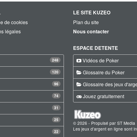
L
LE SITE KUZEO
ue de cookies
Plan du site
s légales
Nous contacter
ESPACE DETENTE
Vidéos de Poker
248
Glossaire du Poker
120
Glossaire des jeux d'arg
96
Jouez gratuitement
74
31
25
© 2026 - Propulsé par ST Media
Les jeux d'argent en ligne sont 
22