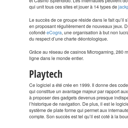
et Casino Splendido. Les internautes peuvent don
qui unit tous ces sites et jouer à 14 types de
jack
Le succès de ce groupe réside dans le fait qu’il 
en proposant régulièrement de nouveaux jeux. De p
cofondé
eCogra
, une organisation à but non lucr
du respect d’une charte déontologique.
Grâce au réseau de casinos Microgaming, 280 mil
ligne dans le monde entier.
Playtech
Ce logiciel a été crée en 1999. Il donne des code
qui constitue un avantage majeur par rapport aux 
à proposer des gadgets devenus presque indispe
l’historique de navigation. De plus, il est le logic
système de plate forme qui permet aux internaute
compte. Son succès est tel qu’il est coté à la bo