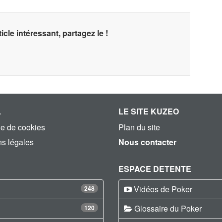
icle intéressant, partagez le !
L
LE SITE KUZEO
ue de cookies
Plan du site
s légales
Nous contacter
ESPACE DETENTE
Vidéos de Poker
248
Glossaire du Poker
120