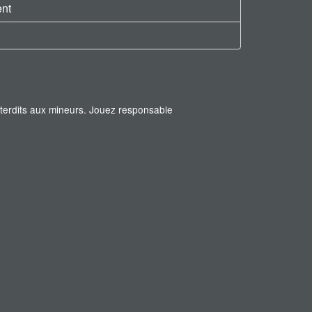
ent
interdits aux mineurs. Jouez responsable