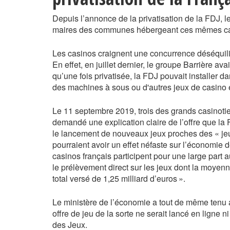
Depuis l’annonce de la privatisation de la FDJ, 
maires des communes hébergeant ces mêmes casi
Les casinos craignent une concurrence déséquili
En effet, en juillet dernier, le groupe Barrière avai
qu’une fois privatisée, la FDJ pouvait installer
des machines à sous ou d'autres jeux de casino 
Le 11 septembre 2019, trois des grands casinotier
demandé une explication claire de l’offre que la 
le lancement de nouveaux jeux proches des « je
pourraient avoir un effet néfaste sur l’économie 
casinos français participent pour une large part au 
le prélèvement direct sur les jeux dont la moyen
total versé de 1,25 milliard d’euros ».
Le ministère de l’économie a tout de même tenu 
offre de jeu de la sorte ne serait lancé en ligne
des Jeux.