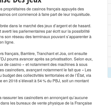
les propriétaires de casinos français appuyés des
nos ont commencé à faire part de leur inquiétude.
brée dans le marché des jeux d’argent et de hasard.
t averti les parlementaires par écrit sur la possibilité
 dans son réseau des terminaux pouvant s’apparenter à
en ligne.
s français, Barrière, Tranchant et Joa, ont ensuite
FDJ pourra avancer après sa privatisation. Selon eux,
ux de casino » et notamment des machines à sous
des casinotiers, avançant notamment le fait que « Les
budget des collectivités territoriales et de l’État, via
ne en 2018 s’élevait à 54 % du PBJ, soit un montant
a rassurer les casinotiers en annonçant qu’aucune
 ni dans les bureaux de vente physique de la Française