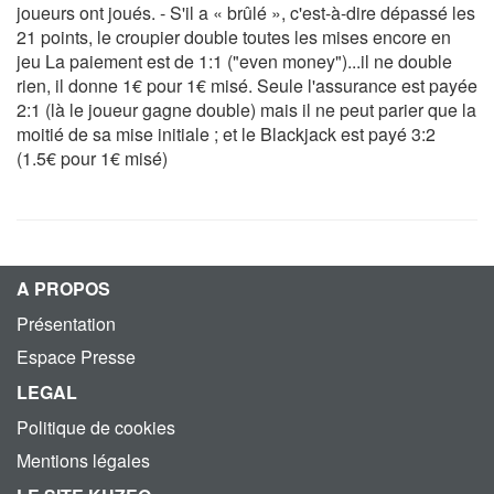
joueurs ont joués. - S'il a « brûlé », c'est-à-dire dépassé les
21 points, le croupier double toutes les mises encore en
jeu La paiement est de 1:1 ("even money")...il ne double
rien, il donne 1€ pour 1€ misé. Seule l'assurance est payée
2:1 (là le joueur gagne double) mais il ne peut parier que la
moitié de sa mise initiale ; et le Blackjack est payé 3:2
(1.5€ pour 1€ misé)
A PROPOS
Présentation
Espace Presse
LEGAL
Politique de cookies
Mentions légales