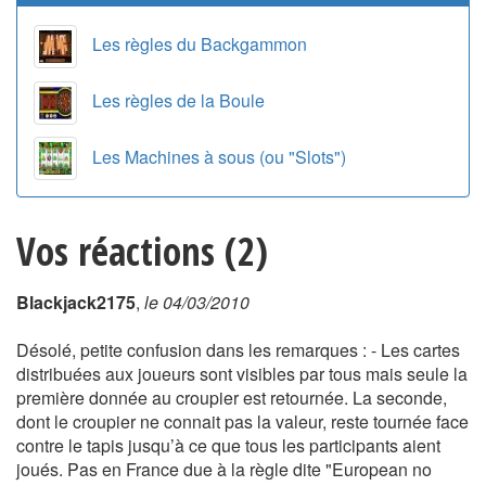
Les règles du Backgammon
Les règles de la Boule
Les Machines à sous (ou "Slots")
Vos réactions (2)
Blackjack2175
,
le 04/03/2010
Désolé, petite confusion dans les remarques : - Les cartes
distribuées aux joueurs sont visibles par tous mais seule la
première donnée au croupier est retournée. La seconde,
dont le croupier ne connait pas la valeur, reste tournée face
contre le tapis jusqu’à ce que tous les participants aient
joués. Pas en France due à la règle dite "European no