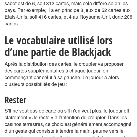
sabot est de 6, soit 312 cartes, mais cela diffère selon les
pays. Par exemple, il a en principe 8 jeux de 52 cartes aux
Etats-Unis, soit 416 cartes, et 4 au Royaume-Uni, donc 208
cartes.
Le vocabulaire utilisé lors
d’une partie de Blackjack
Après la distribution des cartes, le croupier va proposer
des cartes supplémentaires à chaque joueur, en
commençant par celui à sa gauche. Le joueur a alors
plusieurs possibilités de jeu :
Rester
S'il ne veut pas de carte ou s'il n'en veut plus, le joueur dit
clairement « Je reste » à l’intention du croupier. Dans les
casinos terrestres, ce choix est généralement accompagné
d’un geste qui consiste à tendre la main, paume vers le