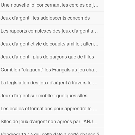
Une nouvelle loi concernant les cercles de jeux
Jeux d'argent : les adolescents concernés
Les rapports complexes des jeux d'argent aux différentes religions
Jeux d'argent et vie de couple/famille : attention
Jeux d'argent : plus de garçons que de filles
Combien "claquent" les Français au jeu chaque année ?
La législation des jeux d'argent à travers le monde
Jeux d'argent sur mobile : quelques sites
Les écoles et formations pour apprendre le métier de croupier
Sites de jeux d'argent non agréés par l'ARJEL : que risquez-vous ?
Vendredi 13 : à qui cette date a porté chance ?