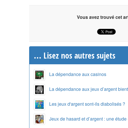
Vous avez trouvé cet art
... Lisez nos autres sujets
La dépendance aux casinos
La dépendance aux jeux d’argent bient
Les jeux d'argent sont-ils diabolisés ?
Jeux de hasard et d’argent : une étude