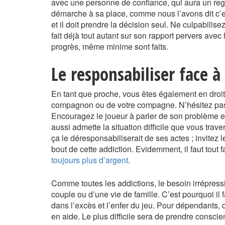
avec une personne de confiance, qui aura un rega
démarche à sa place, comme nous l’avons dit c’e
et il doit prendre la décision seul. Ne culpabilis
fait déjà tout autant sur son rapport pervers ave
progrès, même minime sont faits.
Le responsabiliser face à
En tant que proche, vous êtes également en droi
compagnon ou de votre compagne. N’hésitez pas à
Encouragez le joueur à parler de son problème et à
aussi admette la situation difficile que vous trav
ça le déresponsabiliserait de ses actes ; invitez l
bout de cette addiction. Evidemment, il faut tout 
toujours plus d’argent
.
Comme toutes les addictions, le besoin irrépressi
couple ou d’une vie de famille. C’est pourquoi il 
dans l’excès et l’enfer du jeu. Pour dépendants,
en aide. Le plus difficile sera de prendre conscie