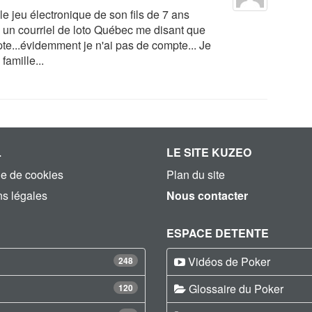
e jeu électronique de son fils de 7 ans
çu un courriel de loto Québec me disant que
te...évidemment je n'ai pas de compte... Je
 famille...
L
LE SITE KUZEO
ue de cookies
Plan du site
s légales
Nous contacter
ESPACE DETENTE
Vidéos de Poker
248
Glossaire du Poker
120