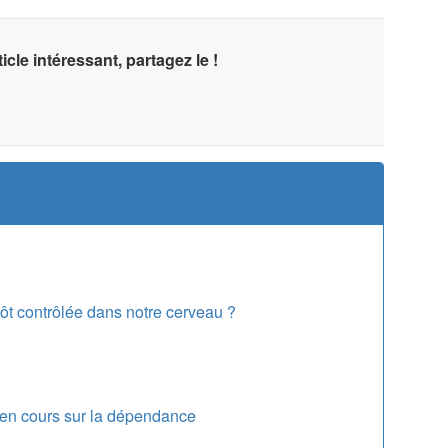
icle intéressant, partagez le !
ôt contrôlée dans notre cerveau ?
 en cours sur la dépendance