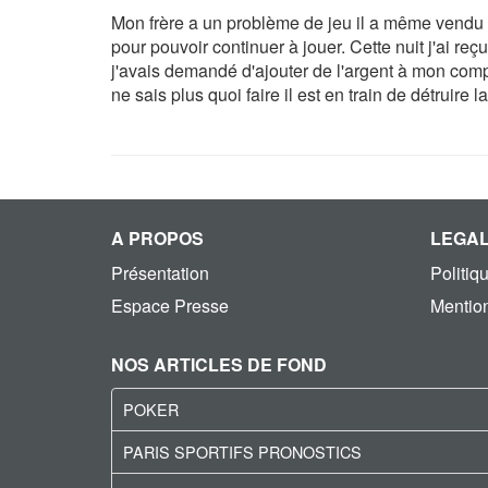
Mon frère a un problème de jeu il a même vendu l
pour pouvoir continuer à jouer. Cette nuit j'ai re
j'avais demandé d'ajouter de l'argent à mon comp
ne sais plus quoi faire il est en train de détruire la
A PROPOS
LEGA
Présentation
Politiq
Espace Presse
Mention
NOS ARTICLES DE FOND
POKER
PARIS SPORTIFS PRONOSTICS