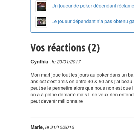
Un joueur de poker dépendant réclame 
Le joueur dépendant n’a pas obtenu ga
Vos réactions (2)
Cynthia
,
le 23/01/2017
Mon mari joue tout les jours au poker dans un bar
ans est c'est amis on entre 40 & 50 ans j'ai beau 
peut se le permettre alors que nous non est que i
on a à peine démarré mais il ne veux rien entendr
peut devenir millionnaire
Marie
,
le 31/10/2016