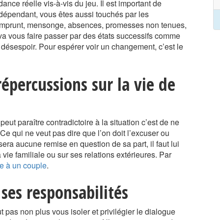
ce réelle vis-à-vis du jeu. Il est important de
dépendant, vous êtes aussi touchés par les
 emprunt, mensonge, absences, promesses non tenues,
va vous faire passer par des états successifs comme
le désespoir. Pour espérer voir un changement, c’est le
épercussions sur la vie de
eut paraître contradictoire à la situation c’est de ne
Ce qui ne veut pas dire que l’on doit l’excuser ou
era aucune remise en question de sa part, il faut lui
vie familiale ou sur ses relations extérieures. Par
re à un couple
.
ses responsabilités
 pas non plus vous isoler et privilégier le dialogue