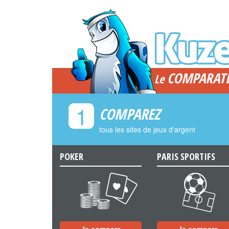
COMPARAT
Le
1
COMPAREZ
tous les sites de jeux d'argent
POKER
PARIS SPORTIFS
a
b