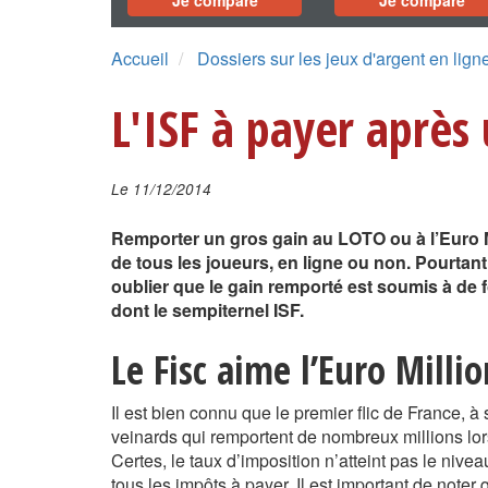
Je compare
Je compare
Accueil
Dossiers sur les jeux d'argent en lign
L'ISF à payer après
Le 11/12/2014
Remporter un gros gain au LOTO ou à l’Euro Mi
de tous les joueurs, en ligne ou non. Pourtant,
oublier que le gain remporté est soumis à de f
dont le sempiternel ISF.
Le Fisc aime l’Euro Millio
Il est bien connu que le premier flic de France, à 
veinards qui remportent de nombreux millions lo
Certes, le taux d’imposition n’atteint pas le nive
tous les impôts à payer. Il est important de note