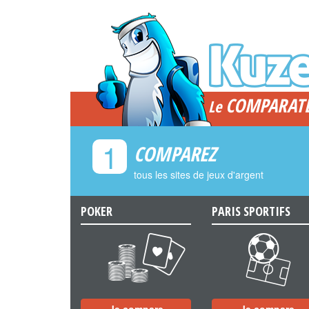
COMPARAT
Le
1
COMPAREZ
tous les sites de jeux d'argent
POKER
PARIS SPORTIFS
a
b