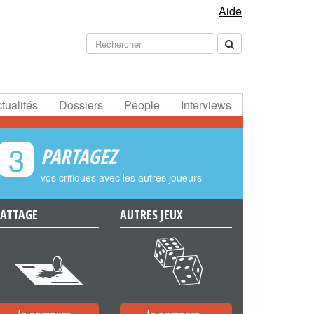
Aide
tualités
Dossiers
People
Interviews
3
PARTAGEZ
vos critiques avec les autres joueurs
ATTAGE
AUTRES JEUX
e
f