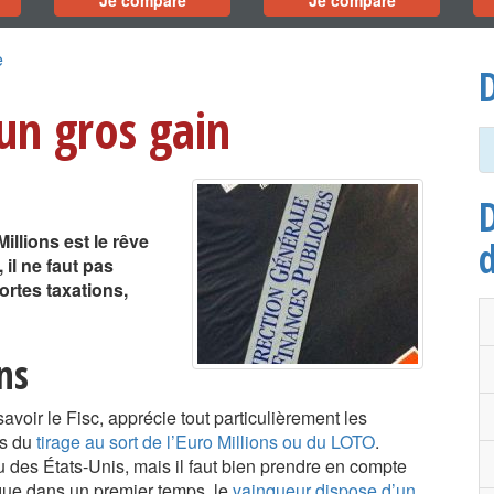
Je compare
Je compare
e
D
 un gros gain
D
llions est le rêve
 il ne faut pas
ortes taxations,
ns
savoir le Fisc, apprécie tout particulièrement les
rs du
tirage au sort de l’Euro Millions ou du LOTO
.
au des États-Unis, mais il faut bien prendre en compte
r que dans un premier temps, le
vainqueur dispose d’un