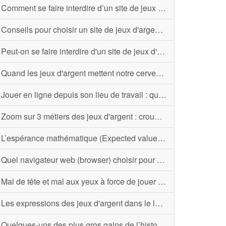
Comment se faire interdire d’un site de jeux en ligne ? Tout sur l’interdiction volontaire de jeux
Conseils pour choisir un site de jeux d'argent en ligne
Peut-on se faire interdire d'un site de jeux d'argent comme c’est le cas pour un casino ?
Quand les jeux d'argent mettent notre cerveau dans tous ses états
Jouer en ligne depuis son lieu de travail : quels sont les risques ?
Zoom sur 3 métiers des jeux d'argent : croupier, bookmaker et courtier
L’espérance mathématique (Expected value) pour les jeux d’argent
Quel navigateur web (browser) choisir pour jouer en ligne ?
Mal de tête et mal aux yeux à force de jouer en ligne : que faire ?
Les expressions des jeux d'argent dans le langage courant
Quelques-uns des plus gros gains de l’histoire aux jeux d'argent