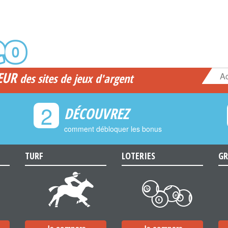
EUR
Ac
des sites de jeux d'argent
2
DÉCOUVREZ
comment débloquer les bonus
TURF
LOTERIES
GR
d
c