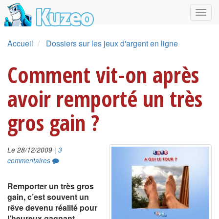
Accueil
Dossiers sur les jeux d'argent en ligne
Comment vit-on après
avoir remporté un très
gros gain ?
|
Le 28/12/2009
3
commentaires
Remporter un très gros
gain, c’est souvent un
rêve devenu réalité pour
l’heureux gagnant.