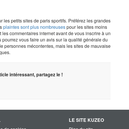
r les petits sites de paris sportifs. Préférez les grandes
es
plaintes sont plus nombreuses
pour les sites moins
 et les commentaires internet avant de vous inscrire à un
 pourrez vous faire un avis sur la qualité générale du
is de personnes mécontentes, mais les sites de mauvaise
iques.
icle intéressant, partagez le !
L
LE SITE KUZEO