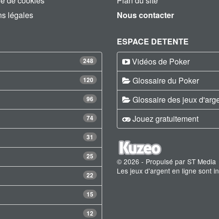
ue de cookies
Plan du site
s légales
Nous contacter
ESPACE DETENTE
Vidéos de Poker
248
Glossaire du Poker
120
Glossaire des jeux d'arg
96
Jouez gratuitement
74
31
25
© 2026 - Propulsé par ST Media
Les jeux d'argent en ligne sont 
22
15
12