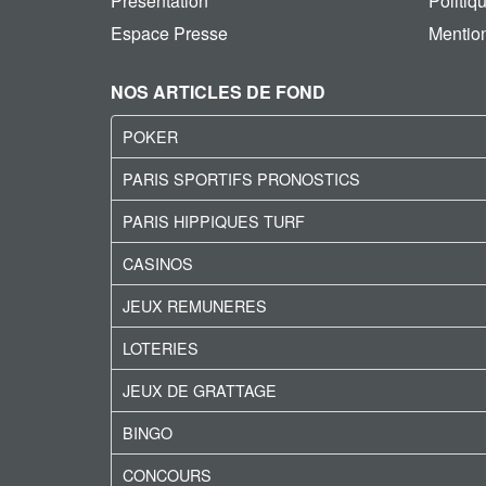
Présentation
Politiq
Espace Presse
Mention
NOS ARTICLES DE FOND
POKER
PARIS SPORTIFS PRONOSTICS
PARIS HIPPIQUES TURF
CASINOS
JEUX REMUNERES
LOTERIES
JEUX DE GRATTAGE
BINGO
CONCOURS