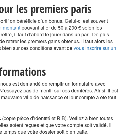
pour les premiers paris
portif on bénéficie d’un bonus. Celui-ci est souvent
un montant
pouvant aller de 50 à 200 € selon les
tiré, il faut d’abord le jouer dans un pari. De plus,
de retirer les premiers gains obtenus. Il faut alors les
 bien sur ces conditions avant de
vous inscrire sur un
informations
il nous est demandé de remplir un formulaire avec
’essayez pas de mentir sur ces dernières. Ainsi, il est
 mauvaise ville de naissance et leur compte a été tout
 (copie pièce d’identité et RIB). Veillez à bien toutes
les soient reçues et que votre compte soit validé. Il
e temps que votre dossier soit bien traité.