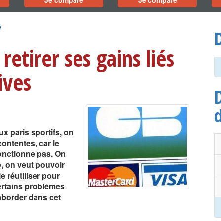
Je compare
Je compare
e
D
etirer ses gains liés
ives
D
x paris sportifs, on
ntentes, car le
fonctionne pas. On
e, on veut pouvoir
e réutiliser pour
certains problèmes
 aborder dans cet