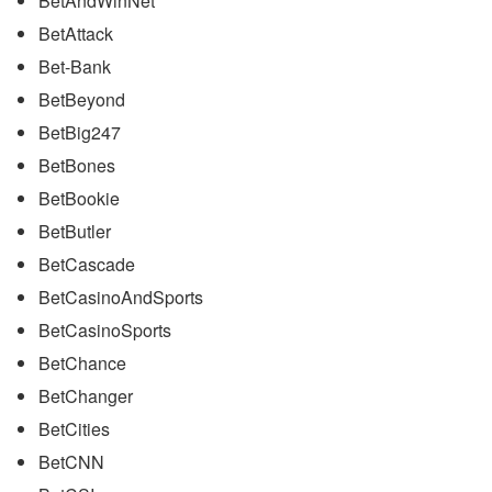
BetAndWinNet
BetAttack
Bet-Bank
BetBeyond
BetBig247
BetBones
BetBookie
BetButler
BetCascade
BetCasinoAndSports
BetCasinoSports
BetChance
BetChanger
BetCities
BetCNN