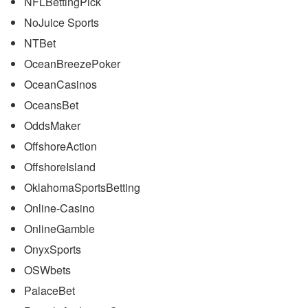
NFLBettingPick
NoJuice Sports
NTBet
OceanBreezePoker
OceanCasinos
OceansBet
OddsMaker
OffshoreAction
OffshoreIsland
OklahomaSportsBetting
Online-Casino
OnlineGamble
OnyxSports
OSWbets
PalaceBet