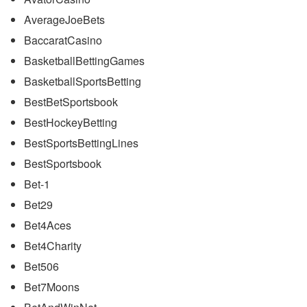
AverageJoeBets
BaccaratCasino
BasketballBettingGames
BasketballSportsBetting
BestBetSportsbook
BestHockeyBetting
BestSportsBettingLines
BestSportsbook
Bet-1
Bet29
Bet4Aces
Bet4Charity
Bet506
Bet7Moons