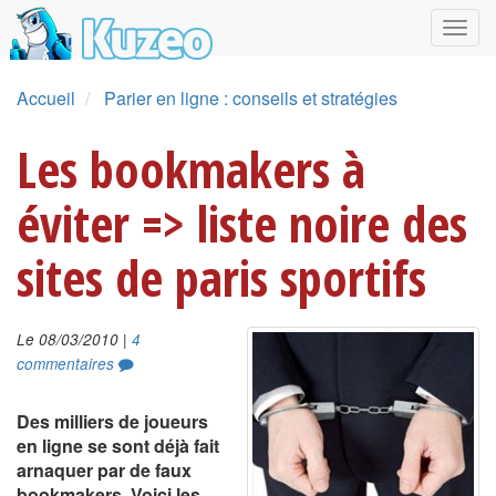
Accueil
Parier en ligne : conseils et stratégies
Les bookmakers à
éviter => liste noire des
sites de paris sportifs
|
Le 08/03/2010
4
commentaires
Des milliers de joueurs
en ligne se sont déjà fait
arnaquer par de faux
bookmakers. Voici les