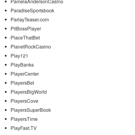
PamelaAndersonCasino
ParadiseSportsbook
ParlayTeaser.com
PitBossPlayer
PlaceThatBet
PlanetRockCasino
Play121
PlayBanks
PlayerCenter
PlayersBet
PlayersBigWorld
PlayersCove
PlayersSuperBook
PlayersTime
PlayFast.TV