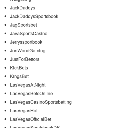
JackDaddys
JackDaddysSportsbook
JagSportsbet
JavaSportsCasino
Jerryssportbook
JonWoodGaming
JustForBettors
KickBets
KingsBet
LasVegasAtNight
LasVegasBetsOnline
LasVegasCasinoSportsbetting
LasVegasHot
LasVegasOfficialBet
LasVegasSportsbookDK