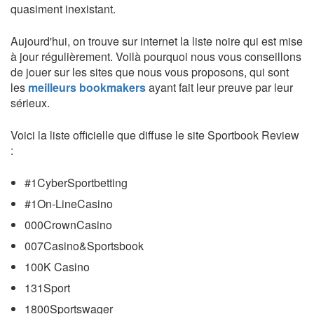
quasiment inexistant.
Aujourd'hui, on trouve sur internet la liste noire qui est mise
à jour régulièrement. Voilà pourquoi nous vous conseillons
de jouer sur les sites que nous vous proposons, qui sont
les
meilleurs bookmakers
ayant fait leur preuve par leur
sérieux.
Voici la liste officielle que diffuse le site Sportbook Review
:
#1CyberSportbetting
#1On-LineCasino
000CrownCasino
007Casino&Sportsbook
100K Casino
131Sport
1800Sportswager