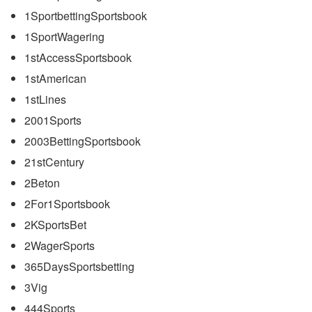
1SportbettingSportsbook
1SportWagering
1stAccessSportsbook
1stAmerican
1stLines
2001Sports
2003BettingSportsbook
21stCentury
2Beton
2For1Sportsbook
2KSportsBet
2WagerSports
365DaysSportsbetting
3Vig
444Sports