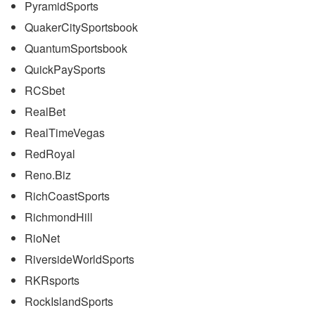
PyramidSports
QuakerCitySportsbook
QuantumSportsbook
QuickPaySports
RCSbet
RealBet
RealTimeVegas
RedRoyal
Reno.Biz
RichCoastSports
RichmondHill
RioNet
RiversideWorldSports
RKRsports
RockIslandSports