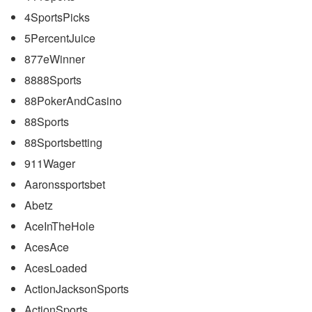
4SportsPicks
5PercentJuice
877eWinner
8888Sports
88PokerAndCasino
88Sports
88Sportsbetting
911Wager
Aaronssportsbet
Abetz
AceInTheHole
AcesAce
AcesLoaded
ActionJacksonSports
ActionSports