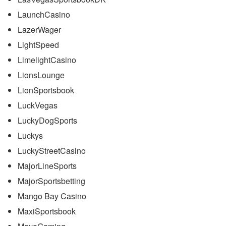
LaunchCasino
LazerWager
LightSpeed
LimelightCasino
LionsLounge
LionSportsbook
LuckVegas
LuckyDogSports
Luckys
LuckyStreetCasino
MajorLineSports
MajorSportsbetting
Mango Bay Casino
MaxiSportsbook