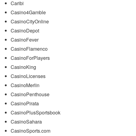
Caribi
Casino4Gamble
CasinoCityOnline
CasinoDepot
CasinoFever
CasinoFlamenco
CasinoForPlayers
CasinoKing
CasinoLicenses
CasinoMerlin
CasinoPenthouse
CasinoPirata
CasinoPlusSportsbook
CasinoSahara
CasinoSports.com