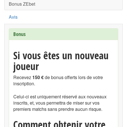
Bonus ZEbet
Avis
Bonus
Si vous êtes un nouveau
joueur
Recevez
150 €
de bonus offerts lors de votre
inscription.
Celui-ci est uniquement réservé aux nouveaux
inscrits, et, vous permettra de miser sur vos
premiers matchs sans prendre aucun risque.
Comment obtenir votre