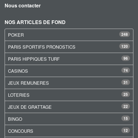
Nous contacter
NOS ARTICLES DE FOND
POKER
248
PARIS SPORTIFS PRONOSTICS
120
PARIS HIPPIQUES TURF
96
CASINOS
74
JEUX REMUNERES
31
LOTERIES
25
JEUX DE GRATTAGE
22
BINGO
15
CONCOURS
12