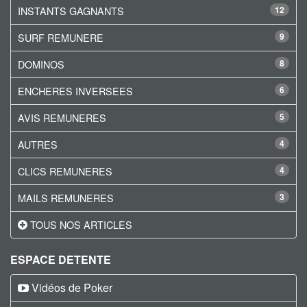
INSTANTS GAGNANTS
12
SURF REMUNERE
9
DOMINOS
8
ENCHERES INVERSEES
6
AVIS REMUNERES
5
AUTRES
4
CLICS REMUNERES
4
MAILS REMUNERES
3
TOUS NOS ARTICLES
ESPACE DETENTE
Vidéos de Poker