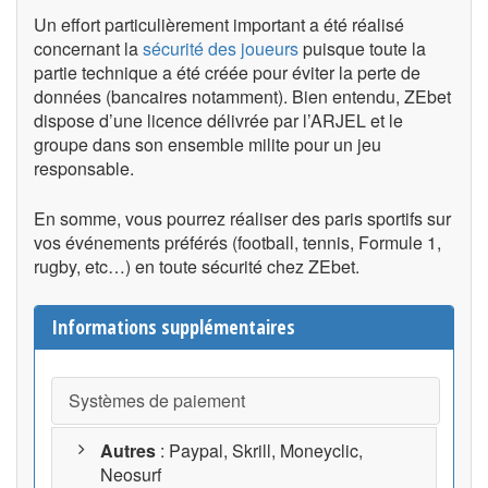
Un effort particulièrement important a été réalisé
concernant la
sécurité des joueurs
puisque toute la
partie technique a été créée pour éviter la perte de
données (bancaires notamment). Bien entendu, ZEbet
dispose d’une licence délivrée par l’ARJEL et le
groupe dans son ensemble milite pour un jeu
responsable.
En somme, vous pourrez réaliser des paris sportifs sur
vos événements préférés (football, tennis, Formule 1,
rugby, etc…) en toute sécurité chez ZEbet.
Informations supplémentaires
Systèmes de paiement
Autres
: Paypal, Skrill, Moneyclic,
Neosurf