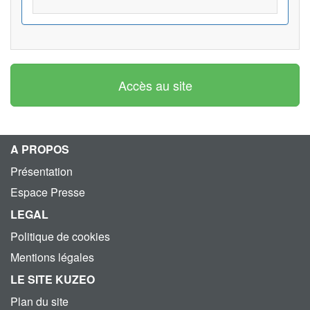
Accès au site
A PROPOS
Présentation
Espace Presse
LEGAL
Politique de cookies
Mentions légales
LE SITE KUZEO
Plan du site