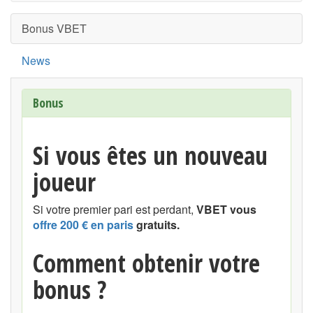
Bonus VBET
News
Bonus
Si vous êtes un nouveau
joueur
Si votre premier pari est perdant,
VBET vous
offre 200 € en paris
gratuits.
Comment obtenir votre
bonus ?