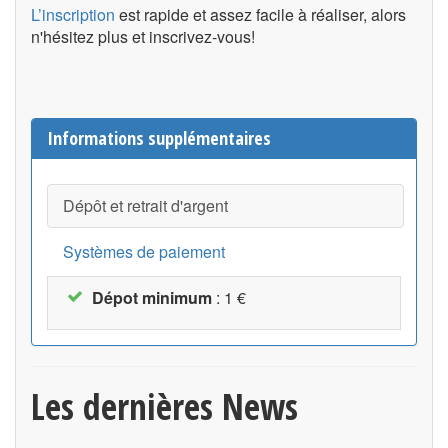
L’inscription
est rapide et assez facile à réaliser, alors
n'hésitez plus et inscrivez-vous!
Informations supplémentaires
Dépôt et retrait d'argent
Systèmes de paiement
Dépot minimum
: 1 €
Les dernières News