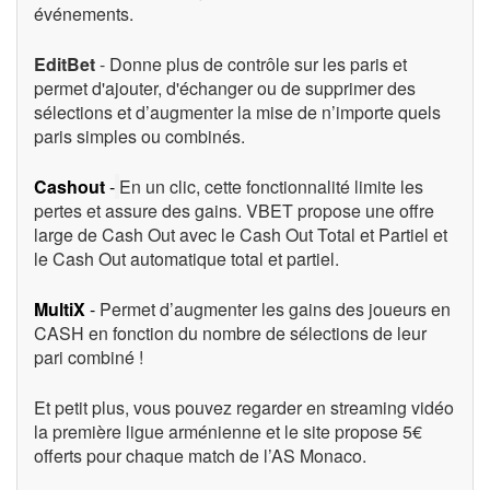
événements.
EditBet
-
Donne plus de contrôle sur les paris et
permet d'ajouter, d'échanger ou de supprimer des
sélections et d’augmenter la mise de n’importe quels
paris simples ou combinés.
Cashout
-
En un clic, cette fonctionnalité limite les
pertes et assure des gains. VBET propose une offre
large de Cash Out avec le Cash Out Total et Partiel et
le Cash Out automatique total et partiel.
MultiX
-
Permet d’augmenter les gains des joueurs en
CASH en fonction du nombre de sélections de leur
pari combiné !
Et petit plus, vous pouvez regarder en streaming vidéo
la première ligue arménienne et le site propose 5€
offerts pour chaque match de l’AS Monaco.