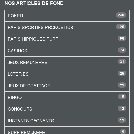
NOS ARTICLES DE FOND
POKER
248
PARIS SPORTIFS PRONOSTICS
120
PARIS HIPPIQUES TURF
96
CASINOS
74
JEUX REMUNERES
31
LOTERIES
25
JEUX DE GRATTAGE
22
BINGO
15
CONCOURS
12
INSTANTS GAGNANTS
12
SURF REMUNERE
9