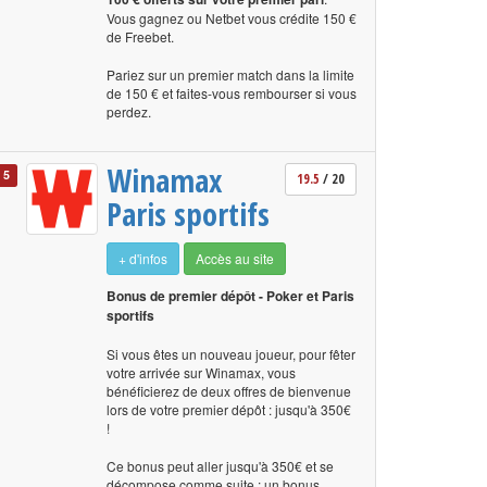
Vous gagnez ou Netbet vous crédite 150 €
de Freebet.
Pariez sur un premier match dans la limite
de 150 € et faites-vous rembourser si vous
perdez.
Winamax
5
19.5
/ 20
Paris sportifs
+ d'infos
Accès au site
Bonus de premier dépôt - Poker et Paris
sportifs
Si vous êtes un nouveau joueur, pour fêter
votre arrivée sur Winamax, vous
bénéficierez de deux offres de bienvenue
lors de votre premier dépôt : jusqu'à 350€
!
Ce bonus peut aller jusqu'à 350€ et se
décompose comme suite : un bonus