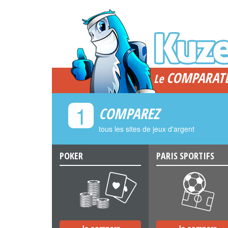
COMPARAT
Le
1
COMPAREZ
tous les sites de jeux d'argent
POKER
PARIS SPORTIFS
a
b