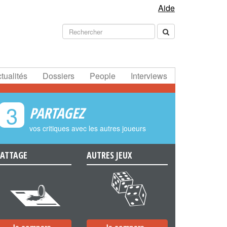
Aide
tualités
Dossiers
People
Interviews
3
PARTAGEZ
vos critiques avec les autres joueurs
ATTAGE
AUTRES JEUX
e
f