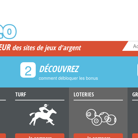
EUR
Ac
des sites de jeux d'argent
2
DÉCOUVREZ
comment débloquer les bonus
TURF
LOTERIES
GR
d
c