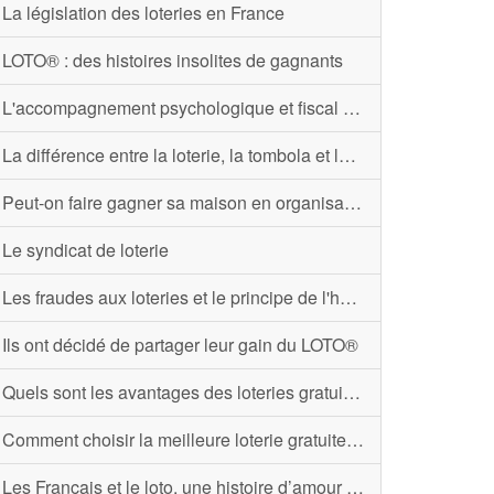
La législation des loteries en France
LOTO® : des histoires insolites de gagnants
L'accompagnement psychologique et fiscal de la Française des Jeux pour les gros gagnants
La différence entre la loterie, la tombola et le loto
Peut-on faire gagner sa maison en organisant une loterie ou une tombola ?
Le syndicat de loterie
Les fraudes aux loteries et le principe de l'hameçonnage
Ils ont décidé de partager leur gain du LOTO®
Quels sont les avantages des loteries gratuites en ligne ?
Comment choisir la meilleure loterie gratuite en ligne ?
Les Français et le loto, une histoire d’amour en chiffres