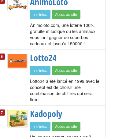
AnimoLoto
5
+ d'infos
Accès au site
Animoloto.com, une loterie 100%
gratuite et ludique où les animaux
vous font gagner de superbes
cadeaux et jusqu’à 15000€ !
Lotto24
6
+ d'infos
Accès au site
Lotto24 a été lancé en 1999 avec le
concept est de choisir une
combinaison de chiffres qui sera
tirée.
Kadopoly
7
+ d'infos
Accès au site
Un voyage gratuit, ça vous dit ?