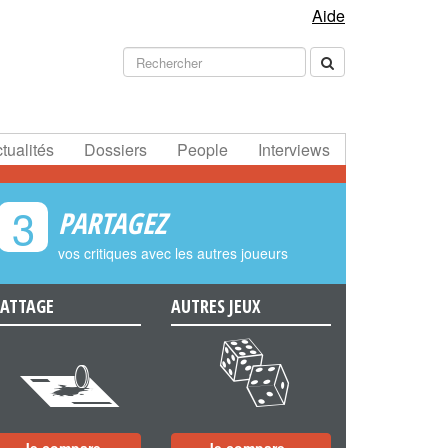
Aide
tualités
Dossiers
People
Interviews
3
PARTAGEZ
vos critiques avec les autres joueurs
ATTAGE
AUTRES JEUX
e
f