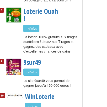
Loterie Ouah
8
!
+ d'infos
La loterie 100% gratuite aux tirages
quotidiens ! Jouez aux Tirages et
gagnez des cadeaux avec
d’excellentes chances de gains !
9sur49
9
+ d'infos
Le site 9sur49 vous permet de
gagner jusqu'à 150 000 euros !
WinLoterie
10
+ d'infos