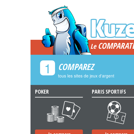
COMPARAT
Le
1
COMPAREZ
tous les sites de jeux d'argent
POKER
PARIS SPORTIFS
a
b