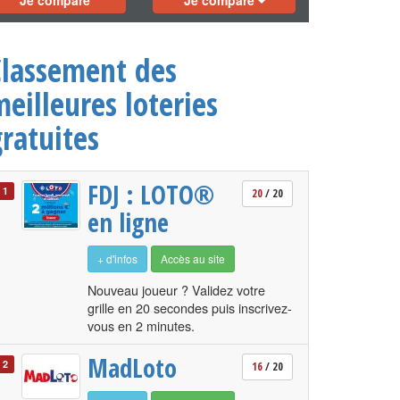
Je compare
Je compare
Classement des
eilleures loteries
ratuites
FDJ : LOTO®
1
20
/ 20
en ligne
+ d'infos
Accès au site
Nouveau joueur ? Validez votre
grille en 20 secondes puis inscrivez-
vous en 2 minutes.
MadLoto
2
16
/ 20