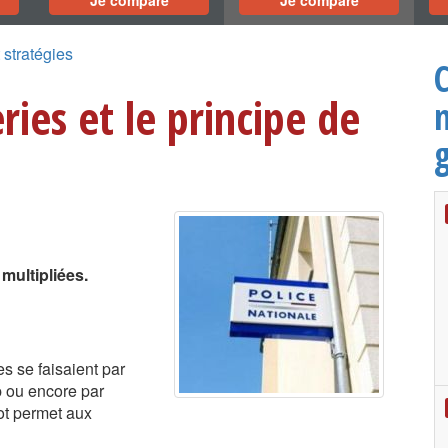
Je compare
Je compare
 stratégies
ries et le principe de
m
g
 multipliées.
es se faisaient par
p ou encore par
ot permet aux