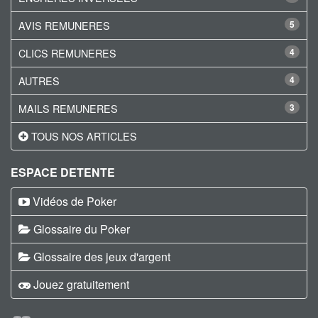
AVIS REMUNERES
5
CLICS REMUNERES
4
AUTRES
4
MAILS REMUNERES
3
TOUS NOS ARTICLES
ESPACE DETENTE
Vidéos de Poker
Glossaire du Poker
Glossaire des jeux d'argent
Jouez gratuitement