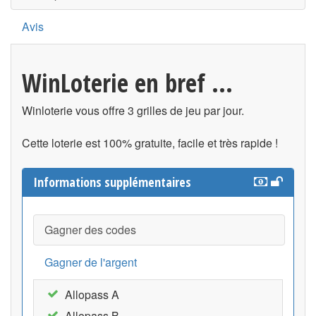
Avis
WinLoterie en bref ...
Winloterie vous offre 3 grilles de jeu par jour.
Cette loterie est 100% gratuite, facile et très rapide !
Informations supplémentaires
Gagner des codes
Gagner de l'argent
Allopass A
Allopass B