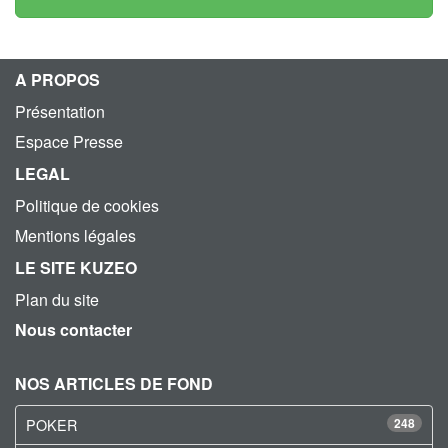
A PROPOS
Présentation
Espace Presse
LEGAL
Politique de cookies
Mentions légales
LE SITE KUZEO
Plan du site
Nous contacter
NOS ARTICLES DE FOND
POKER
248