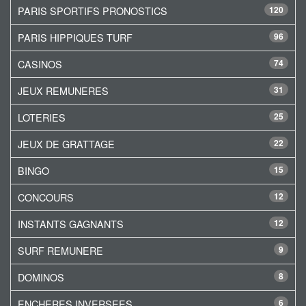
PARIS SPORTIFS PRONOSTICS
120
PARIS HIPPIQUES TURF
96
CASINOS
74
JEUX REMUNERES
31
LOTERIES
25
JEUX DE GRATTAGE
22
BINGO
15
CONCOURS
12
INSTANTS GAGNANTS
12
SURF REMUNERE
9
DOMINOS
8
ENCHERES INVERSEES
6