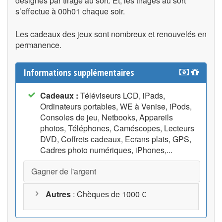
désignés par tirage au sort. Et, les tirages au sort
s’effectue à 00h01 chaque soir.
Les cadeaux des jeux sont nombreux et renouvelés en
permanence.
Informations supplémentaires
Cadeaux :
Téléviseurs LCD, iPads,
Ordinateurs portables, WE à Venise, iPods,
Consoles de jeu, Netbooks, Appareils
photos, Téléphones, Caméscopes, Lecteurs
DVD, Coffrets cadeaux, Ecrans plats, GPS,
Cadres photo numériques, iPhones,...
Gagner de l'argent
Autres
: Chèques de 1000 €