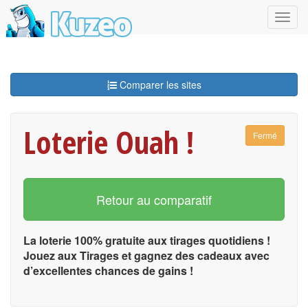
Comparer les sites
Loterie Ouah !
Fermé
Retour au comparatif
La loterie 100% gratuite aux tirages quotidiens !
Jouez aux Tirages et gagnez des cadeaux avec
d’excellentes chances de gains !