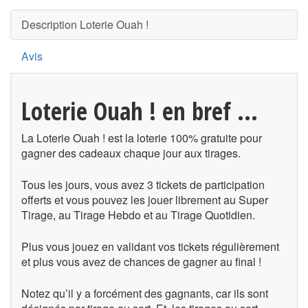
Description Loterie Ouah !
Avis
Loterie Ouah ! en bref ...
La Loterie Ouah ! est la loterie 100% gratuite pour
gagner des cadeaux chaque jour aux tirages.
Tous les jours, vous avez 3 tickets de participation
offerts et vous pouvez les jouer librement au Super
Tirage, au Tirage Hebdo et au Tirage Quotidien.
Plus vous jouez en validant vos tickets régulièrement
et plus vous avez de chances de gagner au final !
Notez qu’il y a forcément des gagnants, car ils sont