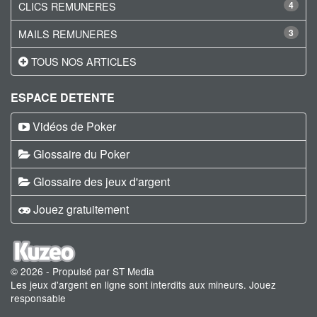
CLICS REMUNERES
4
MAILS REMUNERES
3
TOUS NOS ARTICLES
ESPACE DETENTE
Vidéos de Poker
Glossaire du Poker
Glossaire des jeux d'argent
Jouez gratuitement
© 2026 - Propulsé par ST Media
Les jeux d'argent en ligne sont interdits aux mineurs. Jouez
responsable