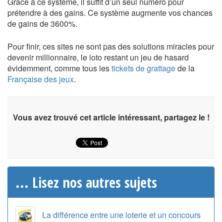
Grace à ce système, il suffit d’un seul numéro pour
prétendre à des gains. Ce système augmente vos chances
de gains de 3600%.
Pour finir, ces sites ne sont pas des solutions miracles pour
devenir millionnaire, le loto restant un jeu de hasard
évidemment, comme tous les
tickets de grattage
de la
Française des jeux
.
Vous avez trouvé cet article intéressant, partagez le !
... Lisez nos autres sujets
La différence entre une loterie et un concours