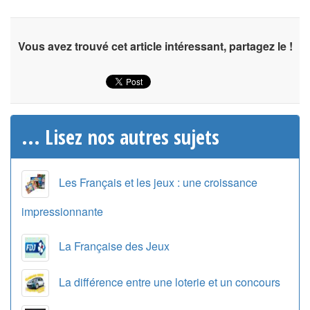
Vous avez trouvé cet article intéressant, partagez le !
... Lisez nos autres sujets
Les Français et les jeux : une croissance
impressionnante
La Française des Jeux
La différence entre une loterie et un concours