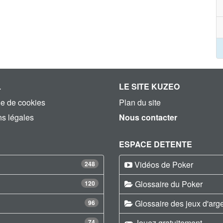
L
LE SITE KUZEO
ue de cookies
Plan du site
s légales
Nous contacter
ESPACE DETENTE
Vidéos de Poker
248
Glossaire du Poker
120
Glossaire des jeux d'arg
96
Jouez gratuitement
74