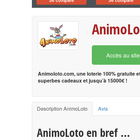
Je compare
Je compare
AnimoLo
Accès au site
Animoloto.com, une loterie 100% gratuite e
superbes cadeaux et jusqu’à 15000€ !
Description AnimoLoto
Avis
AnimoLoto en bref ...