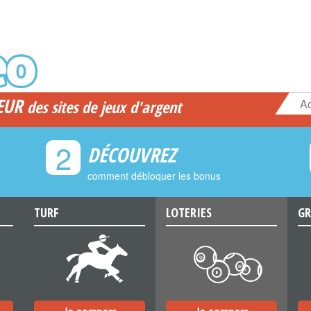
EUR
Ac
des sites de jeux d'argent
2
DÉCOUVREZ
comment débloquer les bonus
TURF
LOTERIES
GR
d
c