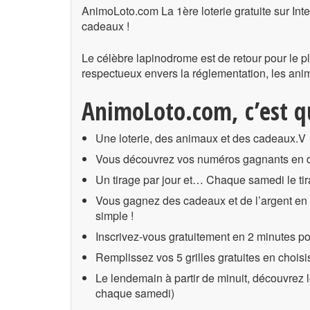
AnimoLoto.com La 1ère loterie gratuite sur Int
cadeaux !
Le célèbre lapinodrome est de retour pour le pl
respectueux envers la réglementation, les anim
AnimoLoto.com, c’est q
Une loterie, des animaux et des cadeaux.V
Vous découvrez vos numéros gagnants en dir
Un tirage par jour et… Chaque samedi le tira
Vous gagnez des cadeaux et de l’argent en 
simple !
Inscrivez-vous gratuitement en 2 minutes po
Remplissez vos 5 grilles gratuites en choisi
Le lendemain à partir de minuit, découvrez
chaque samedi)