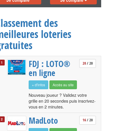
Je compare
Je compare
Classement des
eilleures loteries
ratuites
FDJ : LOTO®
1
20
/ 20
en ligne
+ d'infos
Accès au site
Nouveau joueur ? Validez votre
grille en 20 secondes puis inscrivez-
vous en 2 minutes.
MadLoto
2
16
/ 20