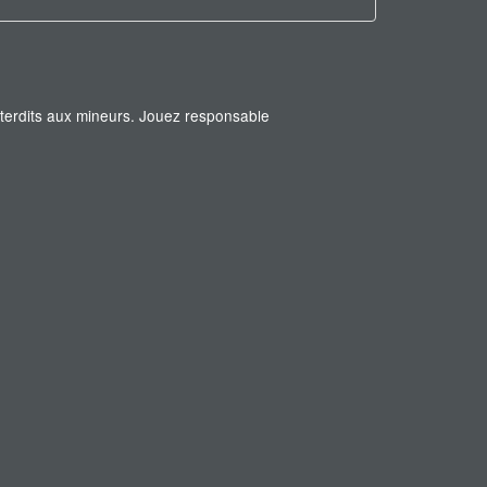
interdits aux mineurs. Jouez responsable