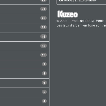
31
25
© 2026 - Propulsé par ST Media
Les jeux d'argent en ligne sont 
22
15
12
12
9
8
6
5
4