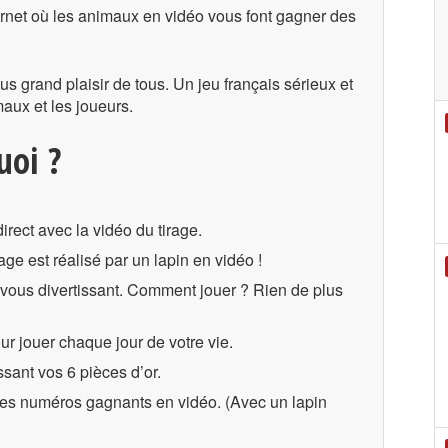
ernet où les animaux en vidéo vous font gagner des
us grand plaisir de tous. Un jeu français sérieux et
aux et les joueurs.
uoi ?
ect avec la vidéo du tirage.
ge est réalisé par un lapin en vidéo !
vous divertissant. Comment jouer ? Rien de plus
ur jouer chaque jour de votre vie.
ssant vos 6 pièces d’or.
 les numéros gagnants en vidéo. (Avec un lapin