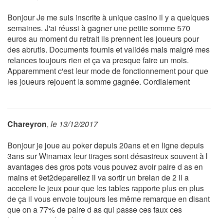
Bonjour Je me suis inscrite à unique casino il y a quelques
semaines. J'ai réussi à gagner une petite somme 570
euros au moment du retrait ils prennent les joueurs pour
des abrutis. Documents fournis et validés mais malgré mes
relances toujours rien et ça va presque faire un mois.
Apparemment c'est leur mode de fonctionnement pour que
les joueurs rejouent la somme gagnée. Cordialement
Chareyron
,
le 13/12/2017
Bonjour je joue au poker depuis 20ans et en ligne depuis
3ans sur Winamax leur tirages sont désastreux souvent à l
avantages des gros pots vous pouvez avoir paire d as en
mains et 9et2depareilez il va sortir un brelan de 2 il a
accelere le jeux pour que les tables rapporte plus en plus
de ça il vous envoie toujours les même remarque en disant
que on a 77% de paire d as qui passe ces faux ces