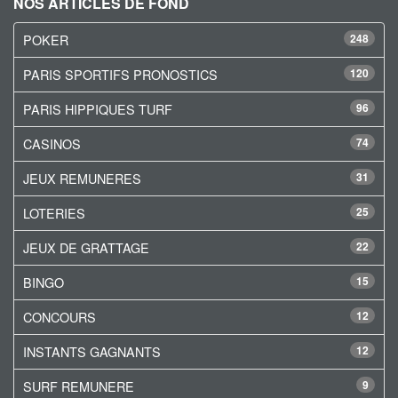
NOS ARTICLES DE FOND
POKER
248
PARIS SPORTIFS PRONOSTICS
120
PARIS HIPPIQUES TURF
96
CASINOS
74
JEUX REMUNERES
31
LOTERIES
25
JEUX DE GRATTAGE
22
BINGO
15
CONCOURS
12
INSTANTS GAGNANTS
12
SURF REMUNERE
9