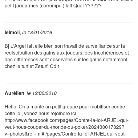
petit jandarmes (corrompu ) fait Quoi ??????
Ielmoli
,
le 13/01/2016
Bj L'Argel fait elle bien son travail de surveillance sur la
redistribution des gains aux joueurs, des incohérences et
des différences sont observées sur les gains notamment
chez le turf et Zeturf. Cdlt
Aurélien
,
le 12/02/2010
Hello, On a monté un petit groupe pour mobiliser contre
cette loi, venez nous rejoindre ici
http://www.facebook.com/pages/Contre-la-loi-ARJEL-qui-
veut-nous-couper-du-monde-du-poker/282438017829?
v=photos&ref=mf#!/pages/Contre-la-loi-ARJEL-qui-veut-