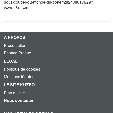
nous-couper-du-monde-du-poker/282438017829?
v=wall&ref=mf
A PROPOS
Présentation
Espace Presse
LEGAL
Politique de cookies
Mentions légales
LE SITE KUZEO
Plan du site
Nous contacter