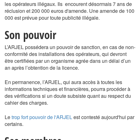
les opérateurs illégaux. Ils encourent désormais 7 ans de
réclusion et 200 000 euros d'amende. Une amende de 100
000 est prévue pour toute publicité illégale.
Son pouvoir
L’ARJEL possédera un pouvoir de sanction, en cas de non-
conformité des installations des opérateurs, qui devront
être certifiées par un organisme agrée dans un délai d’un
an après l’obtention de la licence.
En permanence, l’ARJEL, qui aura accès à toutes les
informations techniques et financières, pourra procéder à
des vérifications si un doute subsiste quant au respect du
cahier des charges.
Le
trop fort pouvoir de l'ARJEL
est contesté aujourd'hui par
certains.