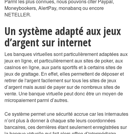
Parmi les plus connues, nous pouvons citer Paypal,
Moneybookers, AlertPay, monabanq ou encore
NETELLER.
Un système adapté aux jeux
d’argent sur internet
Les banques virtuelles sont particulièrement adaptées aux
jeux en ligne, et particulièrement aux sites de poker, aux
casinos en ligne, aux paris sportifs et à certains sites de
jeux de grattage. En effet, elles permettent de déposer et
retirer de l'argent facilement sur tous les sites de jeux
d’argent mais aussi de payer sur de nombreux sites de
vente. Une banque virtuelle peut donc être un moyen de
micropaiement parmi d’autres.
Ce système permet une sécurité accrue car les internautes
n’ont plus à donner à chaque site leurs coordonnées
bancaires, ces dernières étant seulement enregistrées sur
la banque virtuelle qui fait alors office d’intermédiaire.