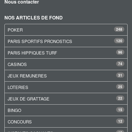
Nous contacter
NOS ARTICLES DE FOND
POKER
248
PARIS SPORTIFS PRONOSTICS
120
PARIS HIPPIQUES TURF
96
CASINOS
74
JEUX REMUNERES
31
LOTERIES
25
JEUX DE GRATTAGE
22
BINGO
15
CONCOURS
12