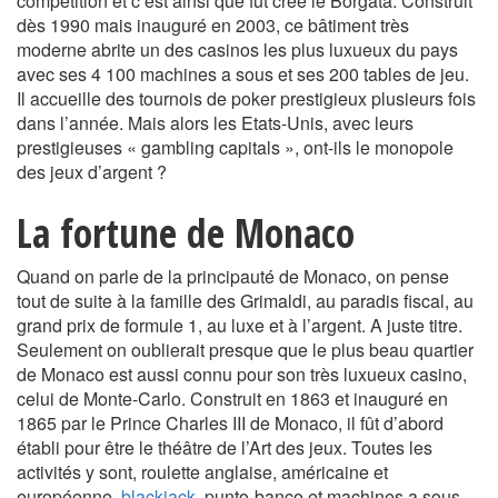
compétition et c’est ainsi que fût créé le Borgata. Construit
dès 1990 mais inauguré en 2003, ce bâtiment très
moderne abrite un des casinos les plus luxueux du pays
avec ses 4 100 machines a sous et ses 200 tables de jeu.
Il accueille des tournois de poker prestigieux plusieurs fois
dans l’année. Mais alors les Etats-Unis, avec leurs
prestigieuses « gambling capitals », ont-ils le monopole
des jeux d’argent ?
La fortune de Monaco
Quand on parle de la principauté de Monaco, on pense
tout de suite à la famille des Grimaldi, au paradis fiscal, au
grand prix de formule 1, au luxe et à l’argent. A juste titre.
Seulement on oublierait presque que le plus beau quartier
de Monaco est aussi connu pour son très luxueux casino,
celui de Monte-Carlo. Construit en 1863 et inauguré en
1865 par le Prince Charles III de Monaco, il fût d’abord
établi pour être le théâtre de l’Art des jeux. Toutes les
activités y sont, roulette anglaise, américaine et
européenne,
blackjack
, punto-banco et machines a sous.