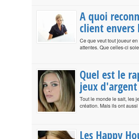
A quoi reconn
client envers 
Ce que veut tout joueur en 
attentes. Que celles-ci soi
Quel est le ra
jeux d'argent
Tout le monde le sait, les 
création. Mais ils ont aussi 
Les Happy Hou