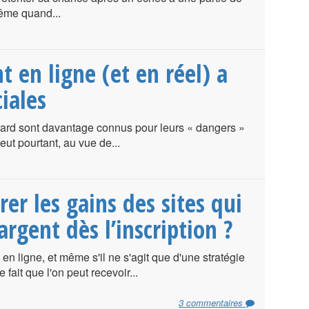
même quand...
t en ligne (et en réel) a
iales
sard sont davantage connus pour leurs « dangers »
eut pourtant, au vue de...
er les gains des sites qui
rgent dès l’inscription ?
en ligne, et même s'il ne s'agit que d'une stratégie
fait que l'on peut recevoir...
3 commentaires