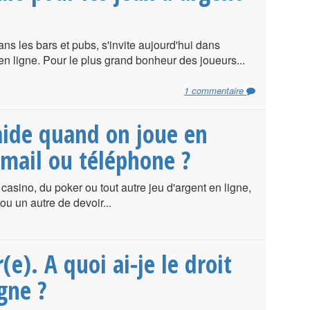
ans les bars et pubs, s'invite aujourd'hui dans
 en ligne. Pour le plus grand bonheur des joueurs...
1 commentaire
aide quand on joue en
 email ou téléphone ?
asino, du poker ou tout autre jeu d'argent en ligne,
ou un autre de devoir...
(e). A quoi ai-je le droit
gne ?