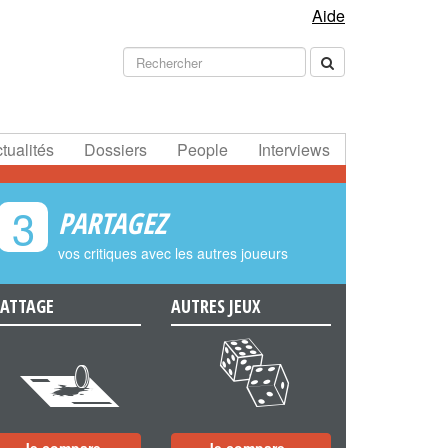
Aide
tualités
Dossiers
People
Interviews
3
PARTAGEZ
vos critiques avec les autres joueurs
ATTAGE
AUTRES JEUX
e
f