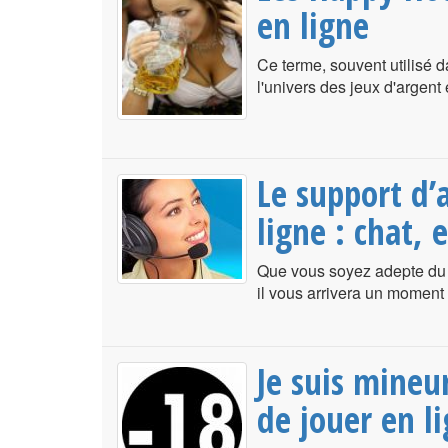
en ligne
Ce terme, souvent utilisé d
l'univers des jeux d'argent
Le support d’
ligne : chat,
Que vous soyez adepte du c
il vous arrivera un moment 
Je suis mineur
de jouer en li