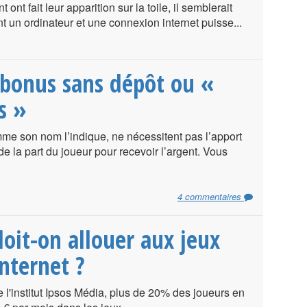
ont fait leur apparition sur la toile, il semblerait
 un ordinateur et une connexion internet puisse...
 bonus sans dépôt ou «
s »
me son nom l’indique, ne nécessitent pas l’apport
la part du joueur pour recevoir l’argent. Vous
4 commentaires
oit-on allouer aux jeux
internet ?
 l'institut Ipsos Média, plus de 20% des joueurs en