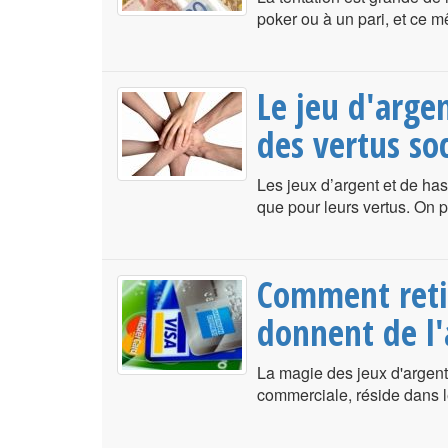
poker ou à un pari, et ce 
Le jeu d'argen
des vertus soc
Les jeux d’argent et de ha
que pour leurs vertus. On p
Comment retir
donnent de l'a
La magie des jeux d'argent 
commerciale, réside dans le 