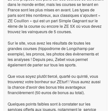
dans le monde entier, mais les courses se tenant en
France sont les plus mises en avant. Les types de
paris sont très nombreux, aux classiques s’ajoutent «
ZE Couillon » qui est un pari Simple Gagnant sur le
4ème de la course ou encore le ZE 5X où vous devez
trouvez les vainqueurs de 5 courses.
Sur le site, vous avez les résultats de toutes les
grandes courses (hippodrome de Longchamp par
exemple), les pronos, les photos des évènements et
les analyses ! Depuis peu, Zebet vous permet
également de parier sur tous les sports.
Que vous soyez plutôt tiercé, quarté ou quinté, vous
trouverez votre bonheur sur ZEturf ! Vous aurez aussi
la chance d'avoir des bonus très avantageux
financièrement (50 euros de bonus au total).
Quelques points faibles sont à constater sur les
services offerts aux joueurs, notamment le service