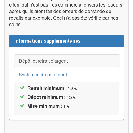
client qui n'est pas très commercial envers les joueurs
après qu'ils aient fait des erreurs de demande de
retraits par exemple. Ceci n’a pas été vérifié par nos
soins.
Informations supplémentaires
Dépôt et retrait d'argent
Systèmes de paiement
Retrait minimum
: 10 €
Dépot minimum
: 15 €
Mise minimum
: 1 €