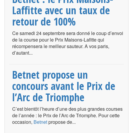
Laffitte avec un taux de
retour de 100%
Ce samedi 24 septembre sera donné le coup d’envoi
de la course pour le Prix Maisons-Lafitte qui
récompensera le meilleur sauteur. A vos paris,
d’autant...
Betnet propose un
concours avant le Prix de
l’Arc de Triomphe
C’est bientôt l’heure d’une des plus grandes courses
de l’année : le Prix de l’Arc de Triomphe. Pour cette
occasion,
Betnet
propose de...