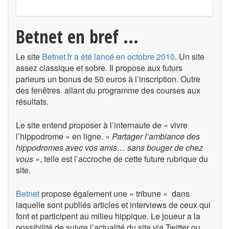
Betnet en bref ...
Le site
Betnet.fr a été lancé en octobre 2010
. Un site
assez classique et sobre. Il propose aux futurs
parieurs un bonus de 50 euros à l’inscription. Outre
des fenêtres allant du programme des courses aux
résultats.
Le site entend proposer à l’internaute de « vivre
l’hippodrome » en ligne.
« Partager l’ambiance des
hippodromes avec vos amis… sans bouger de chez
vous »
, telle est l’accroche de cette future rubrique du
site.
Betnet
propose également une « tribune « dans
laquelle sont publiés articles et interviews de ceux qui
font et participent au milieu hippique. Le joueur a la
possibilité de suivre l’actualité du site via Twitter ou