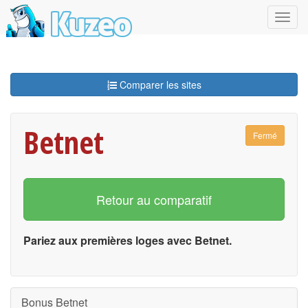
Comparer les sites
Betnet
Fermé
Retour au comparatif
Pariez aux premières loges avec Betnet.
Bonus Betnet