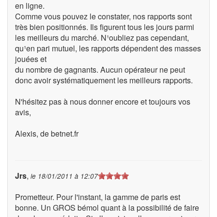
en ligne.
Comme vous pouvez le constater, nos rapports sont
très bien positionnés. Ils figurent tous les jours parmi
les meilleurs du marché. N¹oubliez pas cependant,
qu¹en pari mutuel, les rapports dépendent des masses
jouées et
du nombre de gagnants. Aucun opérateur ne peut
donc avoir systématiquement les meilleurs rapports.
N'hésitez pas à nous donner encore et toujours vos
avis,
Alexis, de betnet.fr
Jrs
,
le
18/01/2011 à 12:07
Prometteur. Pour l'instant, la gamme de paris est
bonne. Un GROS bémol quant à la possibilité de faire