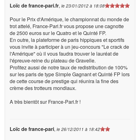
Loïc de france-pari.fr
,
le
23/01/2012 à 18:08
Pour le Prix d'Amérique, le championnat du monde de
trot attelé, France-Pari.fr vous propose une cagnotte
de 2500 euros sur le Quatro et le Quinté FP.
En outre, la plateforme de paris hippiques et sportifs
vous invite à participer à un jeu-concours "Le crack de
l'Amérique" où il vous faudra trouver le lauréat de
l'épreuve-reine du plateau de Gravelle.
Profitez aussi de notre taux de redistribution de 100%
sur les paris de type Simple Gagnant et Quinté FP lors
de cette course de prestige qui réunira la fine des
crème des trotteurs mondiaux.
A très bientôt sur France-Pari.fr !
Loïc de france-pari
,
le
26/12/2011 à 18:42