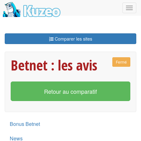
Comparer les sites
Betnet : les avis
Fermé
Retour au comparatif
Bonus Betnet
News