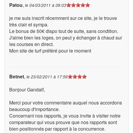
Patou
,
le
04/03/2011 à 08:03
je me suis inscrit récemment sur ce site, je le trouve
très clair et sympa.
Le bonus de 50€ dispo tout de suite, sans condition.
J'aime bien les loges, on peut y échanger à chaud sur
les courses en direct.
Mon site de turf préféré pour le moment
Betnet
,
le
23/02/2011 à 17:56
Bonjour Gandalf,
Merci pour votre commentaire auquel nous accordons
beaucoup d'importance.
Concernant nos rapports, je vous invite à visiter notre
comparateur qui vous prouve que nos rapports sont
bien positionnés par rapport à la concurrence.