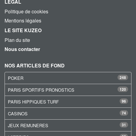
LEGAL
Politique de cookies
Mentions légales
LE SITE KUZEO
Plan du site
Nous contacter
NOS ARTICLES DE FOND
POKER
248
PARIS SPORTIFS PRONOSTICS
120
PARIS HIPPIQUES TURF
96
CASINOS
74
JEUX REMUNERES
31