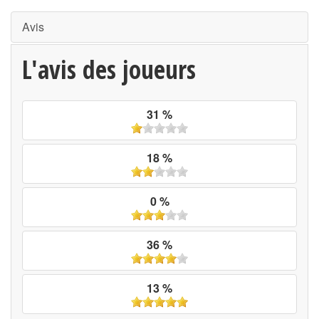
Avis
L'avis des joueurs
31 %
18 %
0 %
36 %
13 %