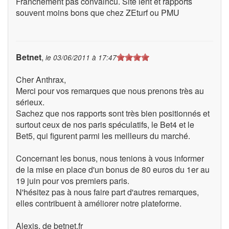
Franchement pas convaincu. Site lent et rapports
souvent moins bons que chez ZEturf ou PMU
Betnet
,
le
03/06/2011 à 17:47
Cher Anthrax,
Merci pour vos remarques que nous prenons très au
sérieux.
Sachez que nos rapports sont très bien positionnés et
surtout ceux de nos paris spéculatifs, le Bet4 et le
Bet5, qui figurent parmi les meilleurs du marché.
Concernant les bonus, nous tenions à vous informer
de la mise en place d'un bonus de 80 euros du 1er au
19 juin pour vos premiers paris.
N'hésitez pas à nous faire part d'autres remarques,
elles contribuent à améliorer notre plateforme.
Alexis, de betnet.fr