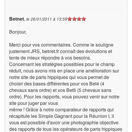
Betnet
,
le
26/01/2011 à 13:59
Bonjour,
Merci pour vos commentaires. Comme le souligne
justement JRS, betnet.fr connaît des évolutions et
tente de mieux répondre à vos besoins.
Concernant les stratégies possibles pour le champ
réduit, nous avons mis en place une amélioration sur
notre site de paris hippiques qui vous permet de
choisir des bases différentes pour vos Bet4 (4
chevaux sans ordre) et vos Bet5 (5 chevaux sans
ordre). Pour les rapports, vous pouvez venir sur notre
site pour juger par vous
même ! Grâce à notre comparateur de rapports qui
récapitule les Simple Gagnant pour la Réunion I, il
vous est possible d'avoir une photographie objective
des rapports de tous les opérateurs de paris hippiques