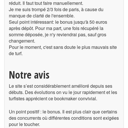
réduit. Il faut tout faire manuellement.
Je me suis trompé 2/3 fois de paris, à cause du
manque de clarté de l'ensemble.
Seul point intéressant: le bonus jusqu'à 50 euros
après dépôt. Pour ma part, une fois récupéré la
somme déposée, je n'y reviendrai pas, sauf gros
changement.
Pour le moment, c'est sans doute le plus mauvais site
de turf.
Notre avis
Le site s’est considérablement amélioré depuis ses
débuts. Des évolutions on vu le jour rapidement et les
turfistes apprécient ce bookmaker convivial.
Un point positif : le bonus. Il est plus clair que certains
des concurrents où différentes conditions sont exigées
pour le toucher.