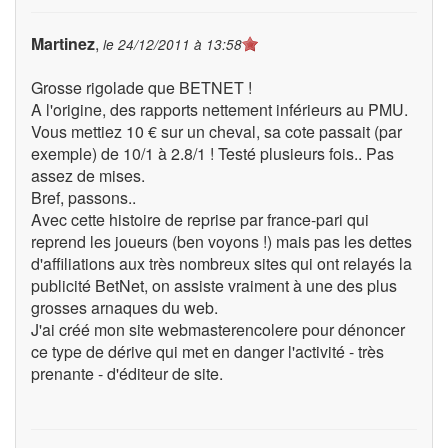
Martinez
,
le
24/12/2011 à 13:58
Grosse rigolade que BETNET !
A l'origine, des rapports nettement inférieurs au PMU.
Vous mettiez 10 € sur un cheval, sa cote passait (par
exemple) de 10/1 à 2.8/1 ! Testé plusieurs fois.. Pas
assez de mises.
Bref, passons..
Avec cette histoire de reprise par france-pari qui
reprend les joueurs (ben voyons !) mais pas les dettes
d'affiliations aux très nombreux sites qui ont relayés la
publicité BetNet, on assiste vraiment à une des plus
grosses arnaques du web.
J'ai créé mon site webmasterencolere pour dénoncer
ce type de dérive qui met en danger l'activité - très
prenante - d'éditeur de site.