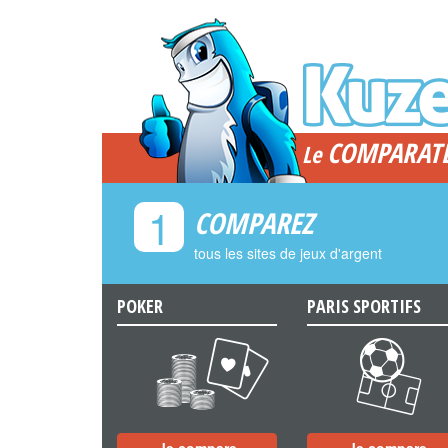
COMPARAT
Le
1
COMPAREZ
tous les sites de jeux d'argent
POKER
PARIS SPORTIFS
a
b