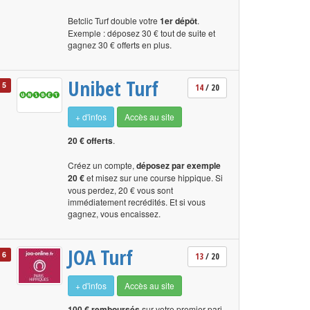
Betclic Turf double votre
1er dépôt
.
Exemple : déposez 30 € tout de suite et
gagnez 30 € offerts en plus.
Unibet Turf
5
14
/ 20
+ d'infos
Accès au site
20 € offerts
.
Créez un compte,
déposez par exemple
20 €
et misez sur une course hippique. Si
vous perdez, 20 € vous sont
immédiatement recrédités. Et si vous
gagnez, vous encaissez.
JOA Turf
6
13
/ 20
+ d'infos
Accès au site
100 € remboursés
sur votre premier pari