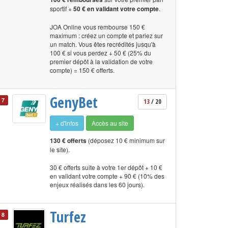
sportif +
50 € en validant votre compte
.
JOA Online vous rembourse 150 €
maximum : créez un compte et pariez sur
un match. Vous êtes recrédités jusqu'à
100 € si vous perdez + 50 € (25% du
premier dépôt à la validation de votre
compte) = 150 € offerts.
GenyBet
7
13
/ 20
+ d'infos
Accès au site
130 € offerts
(déposez 10 € minimum sur
le site).
30 € offerts suite à votre 1er dépôt + 10 €
en validant votre compte + 90 € (10% des
enjeux réalisés dans les 60 jours).
Turfez
8