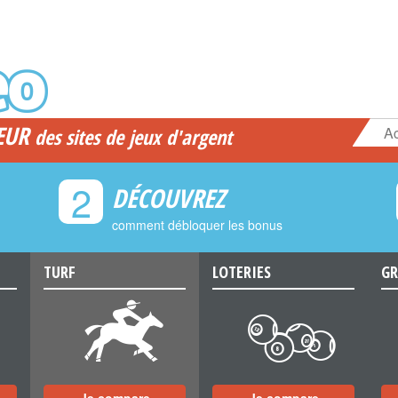
EUR
Ac
des sites de jeux d'argent
2
DÉCOUVREZ
comment débloquer les bonus
TURF
LOTERIES
GR
d
c