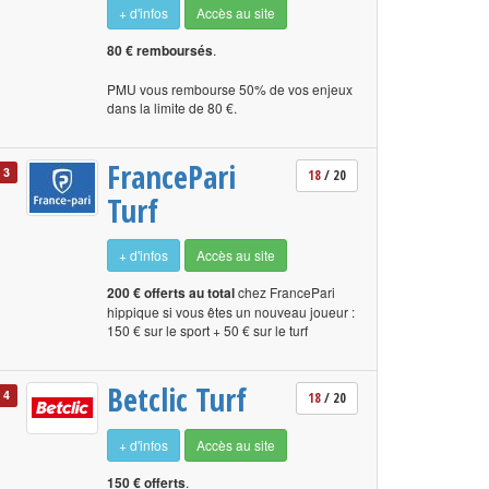
+ d'infos
Accès au site
80 € remboursés
.
PMU vous rembourse 50% de vos enjeux
dans la limite de 80 €.
FrancePari
3
18
/ 20
Turf
+ d'infos
Accès au site
200 € offerts au total
chez FrancePari
hippique si vous êtes un nouveau joueur :
150 € sur le sport + 50 € sur le turf
Betclic Turf
4
18
/ 20
+ d'infos
Accès au site
150 € offerts
.