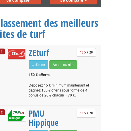
Je compare
Je compare
Classement des meilleurs
ites de turf
ZEturf
1
19.5
/ 20
+ d'infos
Accès au site
150 € offerts
.
Déposez 15 € minimum maintenant et
gagnez 150 € offerts sous forme de 4
bonus de 20 € chacun + 70 €.
PMU
2
19.5
/ 20
Hippique