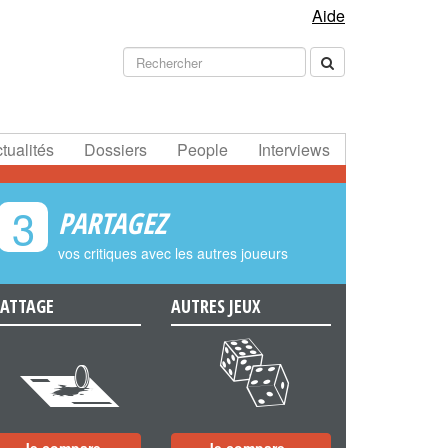
Aide
tualités
Dossiers
People
Interviews
3
PARTAGEZ
vos critiques avec les autres joueurs
ATTAGE
AUTRES JEUX
e
f