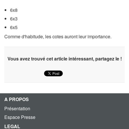
6x8
6x3
6x5
Comme d'habitude, les cotes auront leur importance.
Vous avez trouvé cet article intéressant, partagez le !
A PROPOS
Présentation
Espace Presse
LEGAL