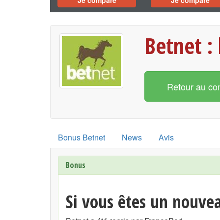
Je compare
Je compare
Betnet : 
Retour au co
Bonus Betnet
News
Avis
Bonus
Si vous êtes un nouve