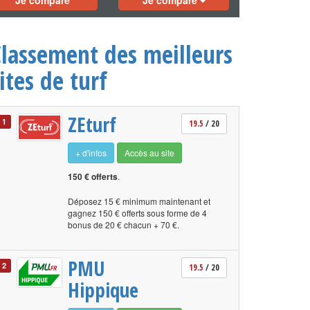
Je compare
Je compare
Classement des meilleurs
ites de turf
ZEturf
1
19.5
/ 20
+ d'infos
Accès au site
150 € offerts
.
Déposez 15 € minimum maintenant et
gagnez 150 € offerts sous forme de 4
bonus de 20 € chacun + 70 €.
PMU
2
19.5
/ 20
Hippique