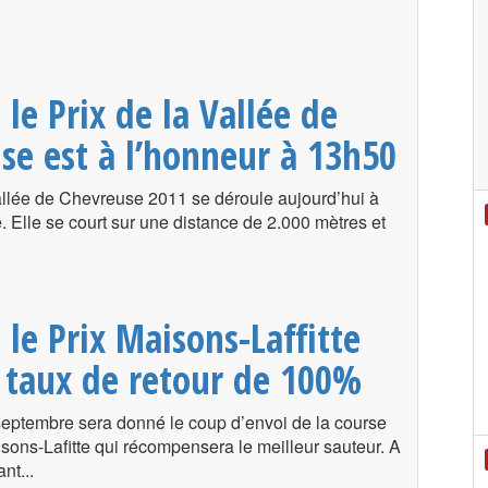
 le Prix de la Vallée de
se est à l’honneur à 13h50
allée de Chevreuse 2011 se déroule aujourd’hui à
e. Elle se court sur une distance de 2.000 mètres et
 le Prix Maisons-Laffitte
 taux de retour de 100%
eptembre sera donné le coup d’envoi de la course
isons-Lafitte qui récompensera le meilleur sauteur. A
nt...