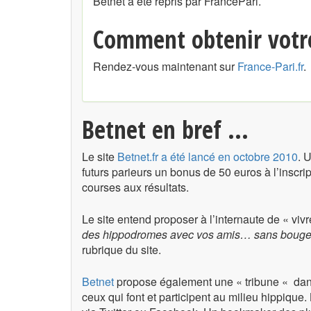
Betnet a été repris par FrancePari.
Comment obtenir votr
Rendez-vous maintenant sur
France-Pari.fr
.
Betnet en bref ...
Le site
Betnet.fr a été lancé en octobre 2010
. 
futurs parieurs un bonus de 50 euros à l’inscr
courses aux résultats.
Le site entend proposer à l’internaute de « viv
des hippodromes avec vos amis… sans bouger
rubrique du site.
Betnet
propose également une « tribune « dans 
ceux qui font et participent au milieu hippique. L