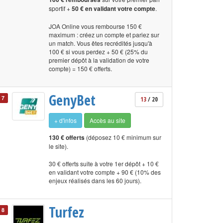
sportif +
50 € en validant votre compte
.
JOA Online vous rembourse 150 €
maximum : créez un compte et pariez sur
un match. Vous êtes recrédités jusqu'à
100 € si vous perdez + 50 € (25% du
premier dépôt à la validation de votre
compte) = 150 € offerts.
GenyBet
7
13
/ 20
+ d'infos
Accès au site
130 € offerts
(déposez 10 € minimum sur
le site).
30 € offerts suite à votre 1er dépôt + 10 €
en validant votre compte + 90 € (10% des
enjeux réalisés dans les 60 jours).
Turfez
8