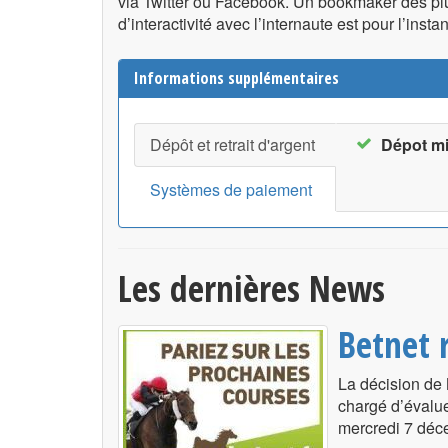
via Twitter ou Facebook. Un bookmaker des pl
d’interactivité avec l’internaute est pour l’insta
Informations supplémentaires
Dépôt et retrait d'argent
Dépot m
Systèmes de paiement
Les dernières News
Betnet r
La décision de 
chargé d’évaluer
mercredi 7 déce