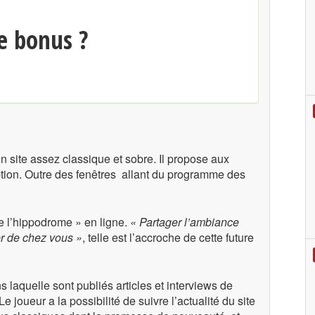
e bonus ?
Un site assez classique et sobre. Il propose aux
iption. Outre des fenêtres allant du programme des
re l’hippodrome » en ligne.
« Partager l’ambiance
 de chez vous »
, telle est l’accroche de cette future
laquelle sont publiés articles et interviews de
e joueur a la possibilité de suivre l’actualité du site