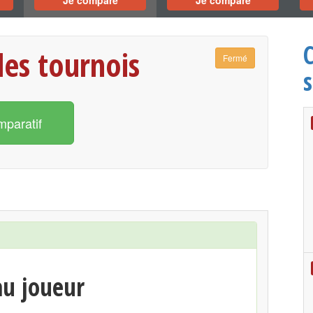
Je compare
Je compare
les tournois
Fermé
s
mparatif
au joueur