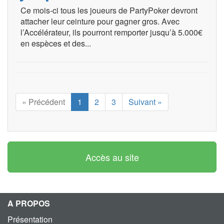
Ce mois-ci tous les joueurs de PartyPoker devront
attacher leur ceinture pour gagner gros. Avec
l’Accélérateur, ils pourront remporter jusqu’à 5.000€
en espèces et des...
« Précédent
1
2
3
Suivant »
Accès au site
A PROPOS
Présentation