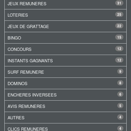
JEUX REMUNERES
31
LOTERIES
25
JEUX DE GRATTAGE
22
BINGO
15
CONCOURS
12
INSTANTS GAGNANTS
12
SURF REMUNERE
9
DOMINOS
8
ENCHERES INVERSEES
6
AVIS REMUNERES
5
AUTRES
4
CLICS REMUNERES
4