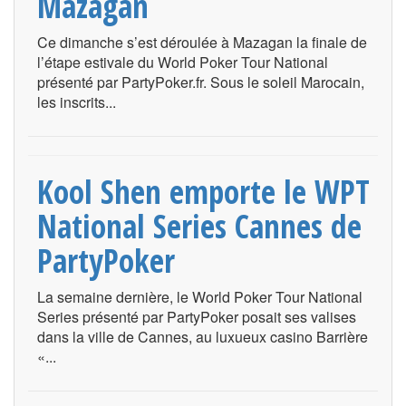
Mazagan
Ce dimanche s’est déroulée à Mazagan la finale de
l’étape estivale du World Poker Tour National
présenté par PartyPoker.fr. Sous le soleil Marocain,
les inscrits...
Kool Shen emporte le WPT
National Series Cannes de
PartyPoker
La semaine dernière, le World Poker Tour National
Series présenté par PartyPoker posait ses valises
dans la ville de Cannes, au luxueux casino Barrière
«...