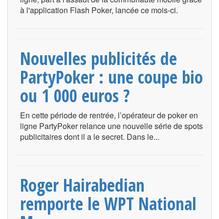
à l'application Flash Poker, lancée ce mois-ci.
Nouvelles publicités de
PartyPoker : une coupe bio
ou 1 000 euros ?
En cette période de rentrée, l’opérateur de poker en
ligne PartyPoker relance une nouvelle série de spots
publicitaires dont il a le secret. Dans le...
Roger Hairabedian
remporte le WPT National