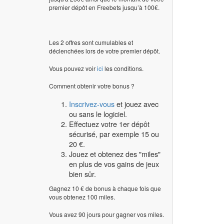
premier dépôt en Freebets jusqu’à 100€.
Les 2 offres sont cumulables et
déclenchées lors de votre premier dépôt.
Vous pouvez voir
ici
les conditions.
Comment obtenir votre bonus ?
Inscrivez-vous
et jouez avec
ou sans le logiciel.
Effectuez votre 1er dépôt
sécurisé, par exemple 15 ou
20 €.
Jouez et obtenez des "miles"
en plus de vos gains de jeux
bien sûr.
Gagnez 10 € de bonus à chaque fois que
vous obtenez 100 miles.
Vous avez 90 jours pour gagner vos miles.