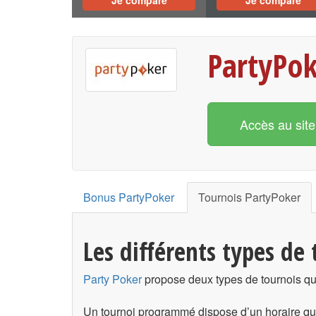
Je compare
Je compare
PartyPok
Accès au site
Bonus PartyPoker
Tournois PartyPoker
Les différents types de 
Party Poker
propose deux types de tournois qui
Un tournoi programmé dispose d’un horaire qui 