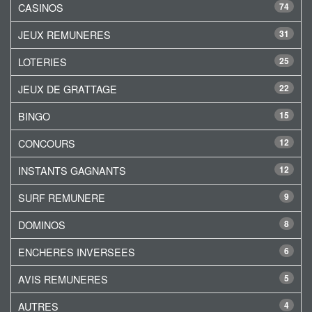
CASINOS
74
JEUX REMUNERES
31
LOTERIES
25
JEUX DE GRATTAGE
22
BINGO
15
CONCOURS
12
INSTANTS GAGNANTS
12
SURF REMUNERE
9
DOMINOS
8
ENCHERES INVERSEES
6
AVIS REMUNERES
5
AUTRES
4