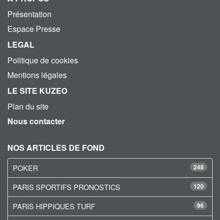
Présentation
Espace Presse
LEGAL
Politique de cookies
Mentions légales
LE SITE KUZEO
Plan du site
Nous contacter
NOS ARTICLES DE FOND
POKER
248
PARIS SPORTIFS PRONOSTICS
120
PARIS HIPPIQUES TURF
96