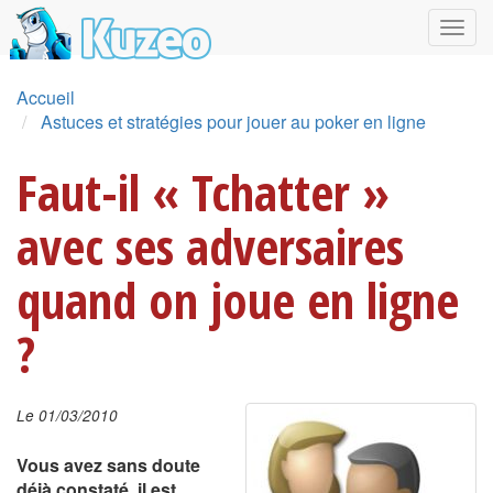
Accueil
Astuces et stratégies pour jouer au poker en ligne
Faut-il « Tchatter »
avec ses adversaires
quand on joue en ligne
?
Le 01/03/2010
Vous avez sans doute
déjà constaté, il est