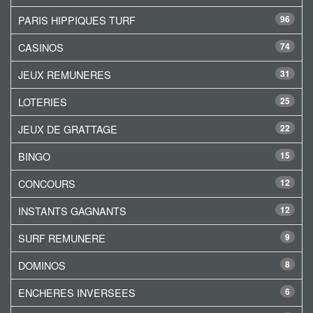
PARIS HIPPIQUES TURF
96
CASINOS
74
JEUX REMUNERES
31
LOTERIES
25
JEUX DE GRATTAGE
22
BINGO
15
CONCOURS
12
INSTANTS GAGNANTS
12
SURF REMUNERE
9
DOMINOS
8
ENCHERES INVERSEES
6