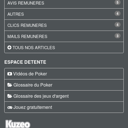
AVIS REMUNERES
5
AUTRES
4
CLICS REMUNERES
4
MAILS REMUNERES
3
TOUS NOS ARTICLES
ESPACE DETENTE
Vidéos de Poker
Glossaire du Poker
Glossaire des jeux d'argent
Jouez gratuitement