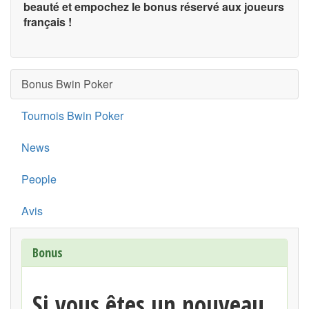
beauté et empochez le bonus réservé aux joueurs
français !
Bonus Bwin Poker
Tournois Bwin Poker
News
People
Avis
Bonus
Si vous êtes un nouveau