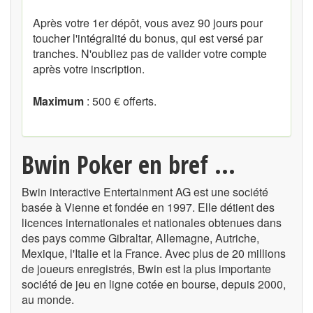
Après votre 1er dépôt, vous avez 90 jours pour
toucher l'intégralité du bonus, qui est versé par
tranches. N'oubliez pas de valider votre compte
après votre inscription.
Maximum
: 500 € offerts.
Bwin Poker en bref ...
Bwin interactive Entertainment AG est une société
basée à Vienne et fondée en 1997. Elle détient des
licences internationales et nationales obtenues dans
des pays comme Gibraltar, Allemagne, Autriche,
Mexique, l'Italie et la France. Avec plus de 20 millions
de joueurs enregistrés, Bwin est la plus importante
société de jeu en ligne cotée en bourse, depuis 2000,
au monde.