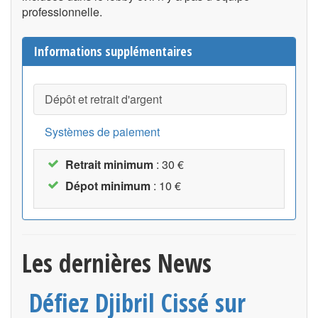
professionnelle.
Informations supplémentaires
Dépôt et retrait d'argent
Systèmes de paiement
Retrait minimum
: 30 €
Dépot minimum
: 10 €
Les dernières News
Défiez Djibril Cissé sur