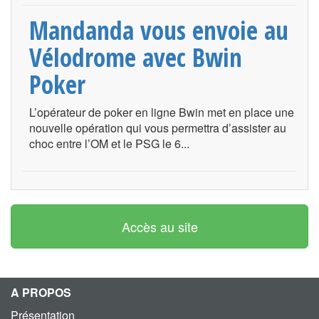
Mandanda vous envoie au
Vélodrome avec Bwin
Poker
L’opérateur de poker en ligne Bwin met en place une
nouvelle opération qui vous permettra d’assister au
choc entre l’OM et le PSG le 6...
Accès au site
A PROPOS
Présentation