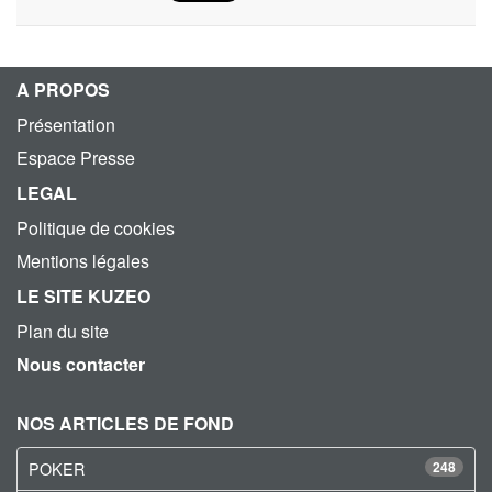
A PROPOS
Présentation
Espace Presse
LEGAL
Politique de cookies
Mentions légales
LE SITE KUZEO
Plan du site
Nous contacter
NOS ARTICLES DE FOND
POKER
248