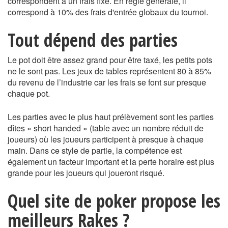
correspondent à un frais fixe. En règle générale, il
correspond à 10% des frais d'entrée globaux du tournoi.
Tout dépend des parties
Le pot doit être assez grand pour être taxé, les petits pots
ne le sont pas. Les jeux de tables représentent 80 à 85%
du revenu de l’industrie car les frais se font sur presque
chaque pot.
Les parties avec le plus haut prélèvement sont les parties
dîtes « short handed » (table avec un nombre réduit de
joueurs) où les joueurs participent à presque à chaque
main. Dans ce style de partie, la compétence est
également un facteur important et la perte horaire est plus
grande pour les joueurs qui joueront risqué.
Quel site de poker propose les
meilleurs Rakes ?