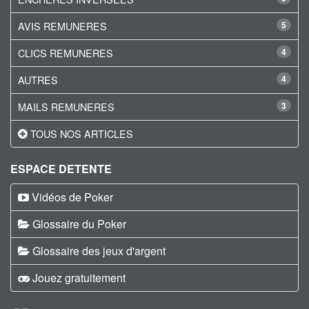
AVIS REMUNERES
5
CLICS REMUNERES
4
AUTRES
4
MAILS REMUNERES
3
TOUS NOS ARTICLES
ESPACE DETENTE
Vidéos de Poker
Glossaire du Poker
Glossaire des jeux d'argent
Jouez gratuitement