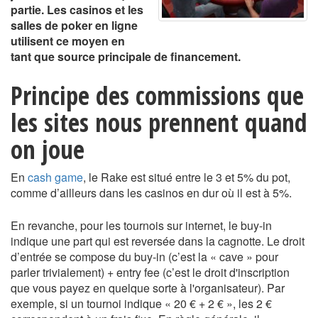
partie. Les casinos et les
salles de poker en ligne
utilisent ce moyen en
tant que source principale de financement.
Principe des commissions que
les sites nous prennent quand
on joue
En
cash game
, le Rake est situé entre le 3 et 5% du pot,
comme d’ailleurs dans les casinos en dur où il est à 5%.
En revanche, pour les tournois sur internet, le buy-in
indique une part qui est reversée dans la cagnotte. Le droit
d’entrée se compose du buy-in (c’est la « cave » pour
parler trivialement) + entry fee (c’est le droit d'inscription
que vous payez en quelque sorte à l'organisateur). Par
exemple, si un tournoi indique « 20 € + 2 € », les 2 €