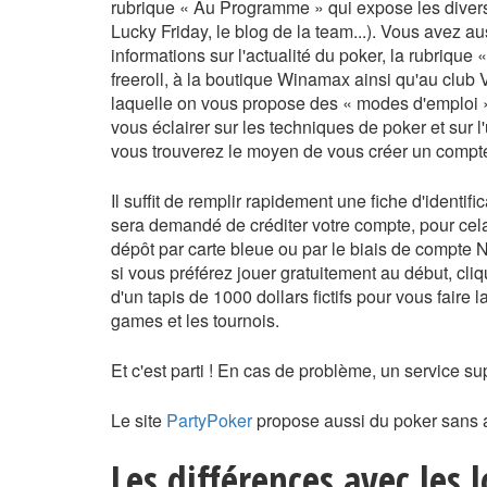
rubrique « Au Programme » qui expose les divers
Lucky Friday, le blog de la team...). Vous avez a
informations sur l'actualité du poker, la rubriqu
freeroll, à la boutique Winamax ainsi qu'au club V
laquelle on vous propose des « modes d'emploi »,
vous éclairer sur les techniques de poker et sur l
vous trouverez le moyen de vous créer un compte 
Il suffit de remplir rapidement une fiche d'identif
sera demandé de créditer votre compte, pour cela
dépôt par carte bleue ou par le biais de compte 
si vous préférez jouer gratuitement au début, cl
d'un tapis de 1000 dollars fictifs pour vous faire 
games et les tournois.
Et c'est parti ! En cas de problème, un service sup
Le site
PartyPoker
propose aussi du poker sans av
Les différences avec les 