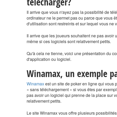
télécharger?
Il arrive que vous n'ayez pas la possibilité de té
ordinateur ne le permet pas ou parce que vous êt
d'utilisation sont restreints et sur lequel vous ne
Il arrive que les joueurs souhaitent ne pas avoir 
même si ces logiciels sont relativement petits.
Qu'à cela ne tienne, voici une présentation du c
d'application ou logiciel.
Winamax, un exemple pa
Winamax
est un site de poker en ligne qui vous p
« sans téléchargement » si vous êtes par exempl
pas avoir un logiciel qui prenne de la place sur 
relativement petits.
Le site Winamax vous offre plusieurs possibilité