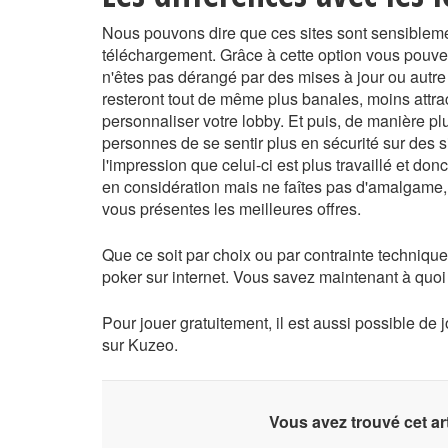
Nous pouvons dire que ces sites sont sensibleme
téléchargement. Grâce à cette option vous pouve
n'êtes pas dérangé par des mises à jour ou autre
resteront tout de même plus banales, moins attrac
personnaliser votre lobby. Et puis, de manière plu
personnes de se sentir plus en sécurité sur des sit
l'impression que celui-ci est plus travaillé et don
en considération mais ne faîtes pas d'amalgame,
vous présentes les meilleures offres.
Que ce soit par choix ou par contrainte technique,
poker sur internet. Vous savez maintenant à quoi 
Pour jouer gratuitement, il est aussi possible de 
sur Kuzeo.
Vous avez trouvé cet art