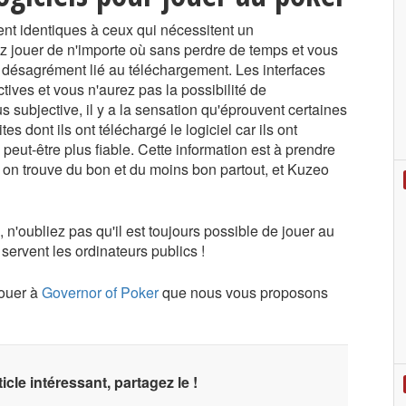
nt identiques à ceux qui nécessitent un
z jouer de n'importe où sans perdre de temps et vous
 désagrément lié au téléchargement. Les interfaces
tives et vous n'aurez pas la possibilité de
s subjective, il y a la sensation qu'éprouvent certaines
es dont ils ont téléchargé le logiciel car ils ont
c peut-être plus fiable. Cette information est à prendre
 on trouve du bon et du moins bon partout, et Kuzeo
 n'oubliez pas qu'il est toujours possible de jouer au
servent les ordinateurs publics !
jouer à
Governor of Poker
que nous vous proposons
icle intéressant, partagez le !