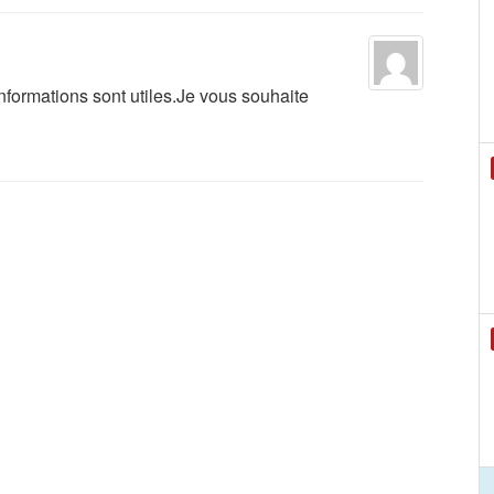
informations sont utiles.Je vous souhaite