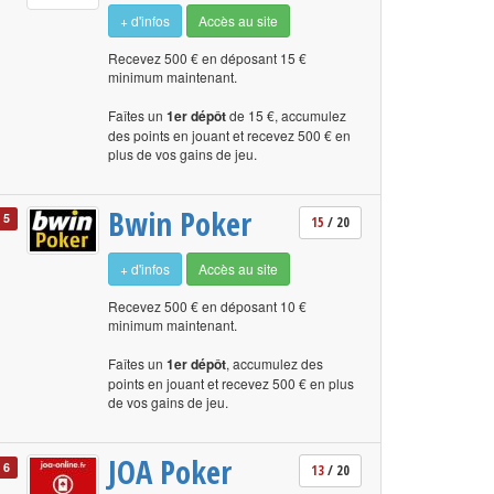
+ d'infos
Accès au site
Recevez 500 € en déposant 15 €
minimum maintenant.
Faîtes un
1er dépôt
de 15 €, accumulez
des points en jouant et recevez 500 € en
plus de vos gains de jeu.
Bwin Poker
5
15
/ 20
+ d'infos
Accès au site
Recevez 500 € en déposant 10 €
minimum maintenant.
Faîtes un
1er dépôt
, accumulez des
points en jouant et recevez 500 € en plus
de vos gains de jeu.
JOA Poker
6
13
/ 20