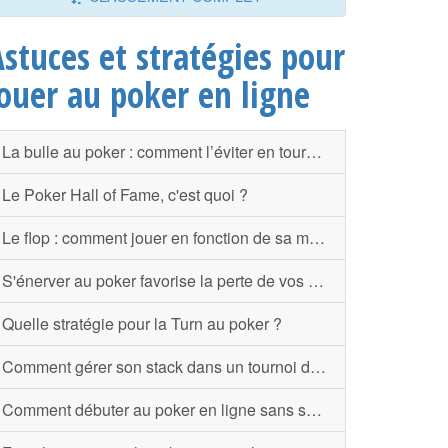
stuces et stratégies pour
jouer au poker en ligne
La bulle au poker : comment l’éviter en tournoi et en Sit&Go
Le Poker Hall of Fame, c'est quoi ?
Le flop : comment jouer en fonction de sa main et de sa position
S'énerver au poker favorise la perte de vos gains
Quelle stratégie pour la Turn au poker ?
Comment gérer son stack dans un tournoi de poker ?
Comment débuter au poker en ligne sans se faire avoir ?