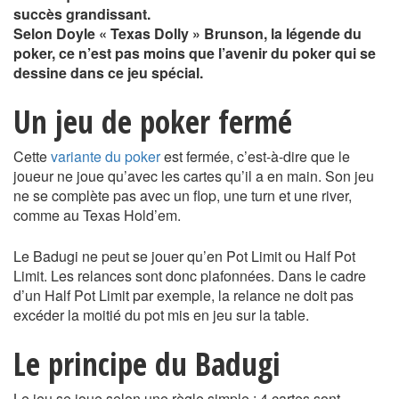
succès grandissant.
Selon Doyle « Texas Dolly » Brunson, la légende du
poker, ce n’est pas moins que l’avenir du poker qui se
dessine dans ce jeu spécial.
Un jeu de poker fermé
Cette
variante du poker
est fermée, c’est-à-dire que le
joueur ne joue qu’avec les cartes qu’il a en main. Son jeu
ne se complète pas avec un flop, une turn et une river,
comme au Texas Hold’em.
Le Badugi ne peut se jouer qu’en Pot Limit ou Half Pot
Limit. Les relances sont donc plafonnées. Dans le cadre
d’un Half Pot Limit par exemple, la relance ne doit pas
excéder la moitié du pot mis en jeu sur la table.
Le principe du Badugi
Le jeu se joue selon une règle simple : 4 cartes sont