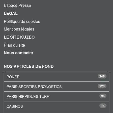
Espace Presse
LEGAL
Politique de cookies
Mentions légales
LE SITE KUZEO
Plan du site
Nous contacter
NOS ARTICLES DE FOND
POKER
248
PARIS SPORTIFS PRONOSTICS
120
PARIS HIPPIQUES TURF
96
CASINOS
74