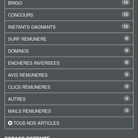
BINGO
15
CONCOURS
12
INSTANTS GAGNANTS
12
SURF REMUNERE
9
DOMINOS
8
ENCHERES INVERSEES
6
AVIS REMUNERES
5
CLICS REMUNERES
4
AUTRES
4
MAILS REMUNERES
3
TOUS NOS ARTICLES