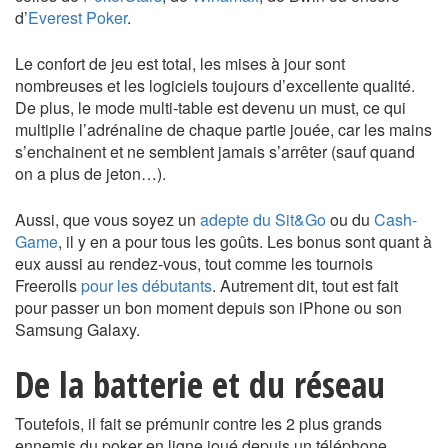
d’
Everest Poker
.
Le confort de jeu est total, les mises à jour sont
nombreuses et les logiciels toujours d’excellente qualité.
De plus, le mode multi-table est devenu un must, ce qui
multiplie l’adrénaline de chaque partie jouée, car les mains
s’enchainent et ne semblent jamais s’arrêter (sauf quand
on a plus de jeton…).
Aussi, que vous soyez un
adepte du Sit&Go
ou du
Cash-
Game
, il y en a pour tous les goûts. Les bonus sont quant à
eux aussi au rendez-vous, tout comme les tournois
Freerolls
pour les débutants
. Autrement dit, tout est fait
pour passer un bon moment depuis son iPhone ou son
Samsung Galaxy.
De la batterie et du réseau
Toutefois, il fait se prémunir contre les 2 plus grands
ennemis du poker en ligne joué depuis un téléphone